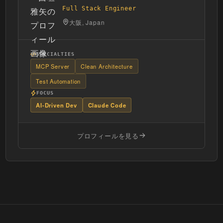
Full Stack Engineer
大阪, Japan
SPECIALTIES
MCP Server
Clean Architecture
Test Automation
FOCUS
AI-Driven Dev
Claude Code
プロフィールを見る