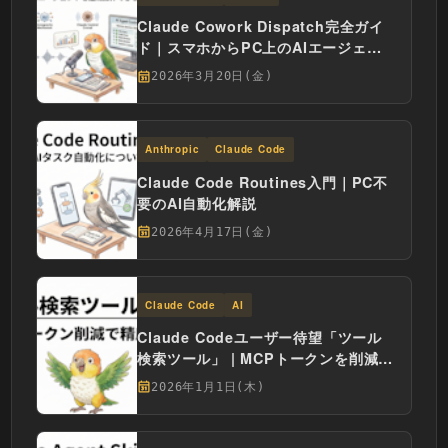
Claude Cowork Dispatch完全ガイ
ド｜スマホからPC上のAIエージェン
トを遠隔操作できる機能を網羅的に解
2026年3月20日(金)
説
Anthropic
Claude Code
Claude Code Routines入門｜PC不
要のAI自動化解説
2026年4月17日(金)
Claude Code
AI
Claude Codeユーザー待望「ツール
検索ツール」 | MCPトークンを削減し
て精度を保つ方法
2026年1月1日(木)