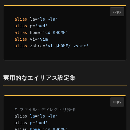
copy
alias
 la=
'ls -la'
alias
 p=
'pwd'
alias
 home=
'cd $HOME'
alias
 vi=
'vim'
alias
 zshrc=
'vi $HOME/.zshrc'
実用的なエイリアス設定集
copy
# ファイル・ディレクトリ操作
alias 
la
=
'ls -la'
alias 
p
=
'pwd'
alias 
home
=
'cd $HOME'