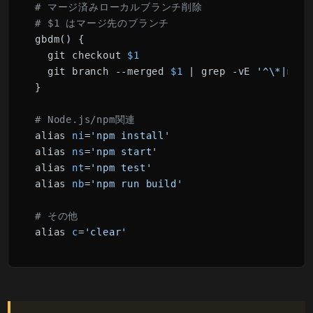
# マージ済みローカルブランチ削除
# $1 はマージ先のブランチ
gbdm() {

  git checkout 
$1
  git branch --merged 
$1
 | grep -vE 
'^\*|mast
}

# Node.js/npm関連
alias 
ni
=
'npm install'
alias 
ns
=
'npm start'
alias 
nt
=
'npm test'
alias 
nb
=
'npm run build'
# その他
alias 
c
=
'clear'