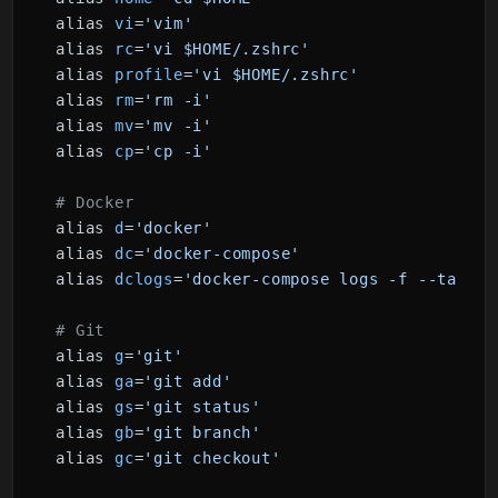
alias 
vi
=
'vim'
alias 
rc
=
'vi $HOME/.zshrc'
alias 
profile
=
'vi $HOME/.zshrc'
alias 
rm
=
'rm -i'
alias 
mv
=
'mv -i'
alias 
cp
=
'cp -i'
# Docker
alias 
d
=
'docker'
alias 
dc
=
'docker-compose'
alias 
dclogs
=
'docker-compose logs -f --tail=1
# Git
alias 
g
=
'git'
alias 
ga
=
'git add'
alias 
gs
=
'git status'
alias 
gb
=
'git branch'
alias 
gc
=
'git checkout'