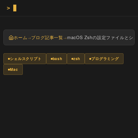
>
Masay
ホーム
ブログ記事一覧
macOS Zshの設定ファイルと
→
→
シェルスクリプト
bash
zsh
プログラミング
Mac