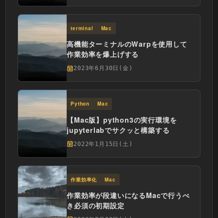
terminal
Mac
高機能ターミナルのWarpを使用して
作業効率を爆上げする
2023年6月30日(金)
Python
Mac
【Mac版】python3の実行環境を
jupyterlabでサクッと構築する
2022年1月15日(土)
作業効率化
Mac
作業効率が段違いになるMacで行うべ
き必須の初期設定