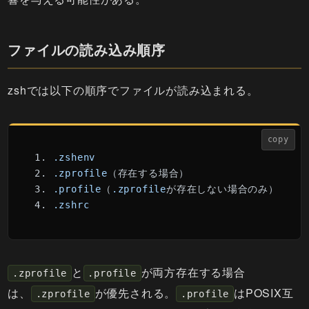
ファイルの読み込み順序
zshでは以下の順序でファイルが読み込まれる。
copy
1. 
.zshenv
2. 
.zprofile
（存在する場合）

3. 
.profile
（
.zprofile
が存在しない場合のみ）

4. 
.zshrc
と
が両方存在する場合
.zprofile
.profile
は、
が優先される。
はPOSIX互
.zprofile
.profile