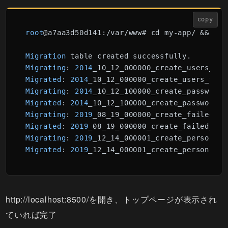
copy
root
@a7aa3d50d141:/var/www# cd my-app/ && php
Migration
Migrating
: 
2014
Migrated
: 
2014
_10_12_000000_create_users_tabl
Migrating
: 
2014
Migrated
: 
2014
_10_12_100000_create_password_r
Migrating
: 
2019
Migrated
: 
2019
_08_19_000000_create_failed_job
Migrating
: 
2019
Migrated
: 
2019
_12_14_000001_create_personal_a
http://localhost:8500/を開き、トップページが表示され
ていれば完了