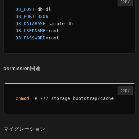
copy
DB_HOST
DB_PORT
=
3306
DB_DATABASE
DB_USERNAME
DB_PASSWORD
=root
permission関連
copy
chmod
 -R 777 storage bootstrap/cache
マイグレーション