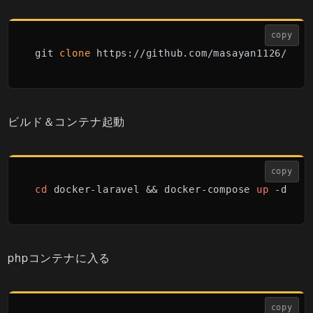
copy
git 
clone
 https://github.com/masayan1126/dock
ビルド＆コンテナ起動
copy
cd
 docker-laravel && docker-compose 
up
 -d
phpコンテナに入る
copy