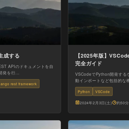
動生成する
【2025年版】VSCod
完全ガイド
 REST APIのドキュメントを自
発を行...
VSCodeでPython開発
動インポートなど包括的な
jango rest framework
ン...
Python
VSCode
2024年2月3日(土)
約50