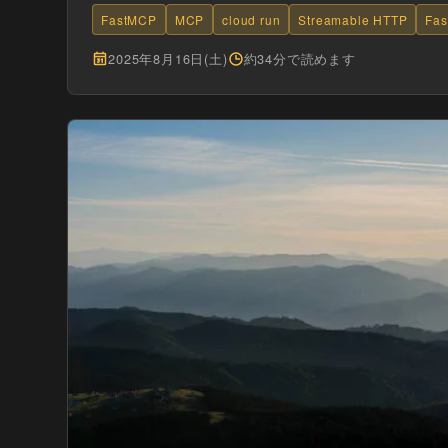
なく、現場...
FastMCP
MCP
cloud run
Streamable HTTP
Fas
2025年8月16日(土)
約34分で読めます