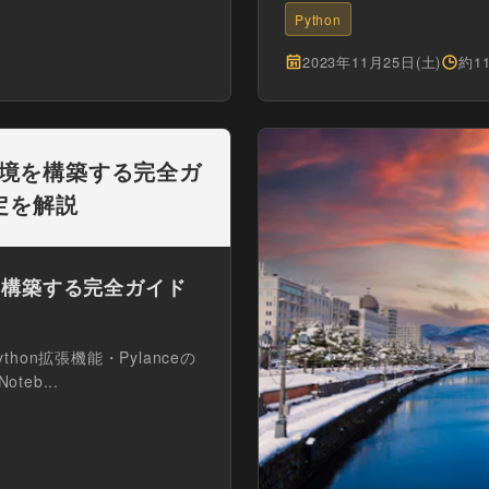
必須...
Python
2023年11月25日(土)
約1
n開発環境を構築する完全ガ
定を解説
発環境を構築する完全ガイド
hon拡張機能・Pylanceの
eb...