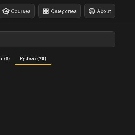
Courses
Categories
About
or
(
6
)
Python
(
76
)