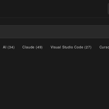
AI
(
34
)
Claude
(
49
)
Visual Studio Code
(
27
)
Curs