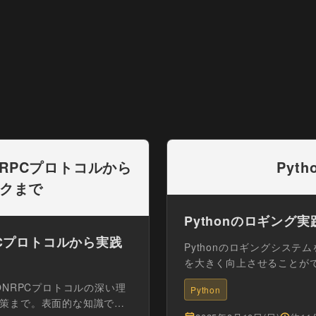
NRPCプロトコルから
Pyt
クまで
Pythonのロギング
PCプロトコルから実践
Pythonのロギングシス
を大きく向上させることが
アプリケー...
ONRPCプロトコルの深い理
Python
策まで。表面的な知識では