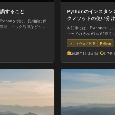
意識すること
Pythonのインス
クメソッドの使い分
ythonを例に、長期的に保
管理、モック活用などの実
本記事では、Pythonの
ソッドのそれぞれの特徴や
しています...
ソフトウェア開発
Python
2025年3月2日(日)
約7分