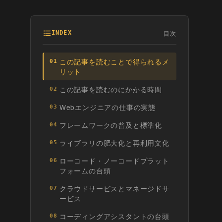
目次
INDEX
この記事を読むことで得られるメ
01
リット
この記事を読むのにかかる時間
02
Webエンジニアの仕事の実態
03
フレームワークの普及と標準化
04
ライブラリの肥大化と再利用文化
05
ローコード・ノーコードプラット
06
フォームの台頭
クラウドサービスとマネージドサ
07
ービス
コーディングアシスタントの台頭
08