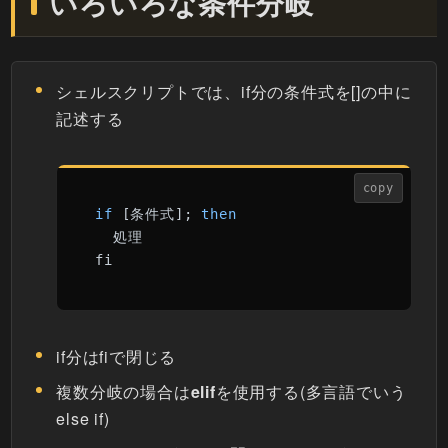
いろいろな条件分岐
シェルスクリプトでは、if分の条件式を[]の中に
記述する
copy
if
 [条件式]; 
then
  処理

fi
if分はfiで閉じる
複数分岐の場合は
elif
を使用する(多言語でいう
else if)