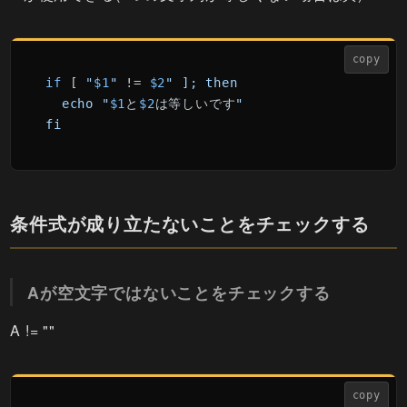
copy
if
 [ 
"
$1
"
 != 
$2
" ]; then

  echo "
$1
と
$2
は等しいです
"

fi
条件式が成り立たないことをチェックする
Aが空文字ではないことをチェックする
A != ""
copy