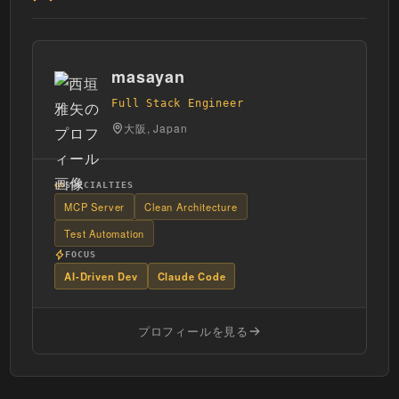
masayan
Full Stack Engineer
大阪, Japan
SPECIALTIES
MCP Server
Clean Architecture
Test Automation
FOCUS
AI-Driven Dev
Claude Code
プロフィールを見る