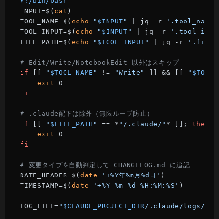
#!/bin/bash
INPUT=$(
cat
)

TOOL_NAME=$(
echo
"
$INPUT
"
 | jq -r 
'.tool_name 
TOOL_INPUT=$(
echo
"
$INPUT
"
 | jq -r 
'.tool_inpu
FILE_PATH=$(
echo
"
$TOOL_INPUT
"
 | jq -r 
'.file_
# Edit/Write/NotebookEdit 以外はスキップ
if
 [[ 
"
$TOOL_NAME
"
 != 
"Write"
 ]] && [[ 
"
$TOOL_
exit
fi
# .claude配下は除外（無限ループ防止）
if
 [[ 
"
$FILE_PATH
"
 == *
"/.claude/"
* ]]; 
then
exit
fi
# 変更タイプを自動判定して CHANGELOG.md に追記
DATE_HEADER=$(
date
'+%Y年%m月%d日'
)

TIMESTAMP=$(
date
'+%Y-%m-%d %H:%M:%S'
)

LOG_FILE=
"
$CLAUDE_PROJECT_DIR
/.claude/logs/CHA