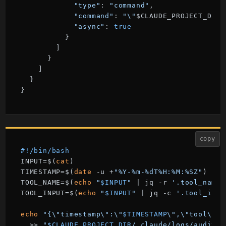
"type"
: 
"command"
,

"command"
: 
"\"
$CLAUDE_PROJECT_DIR\
"async"
: 
true
          }

        ]

      }

    ]

  }

}
copy
#!/bin/bash
INPUT=$(
cat
)

TIMESTAMP=$(
date
 -u +
"%Y-%m-%dT%H:%M:%SZ"
)

TOOL_NAME=$(
echo
"
$INPUT
"
 | jq -r 
'.tool_name 
TOOL_INPUT=$(
echo
"
$INPUT
"
 | jq -c 
'.tool_inpu
echo
"{\"timestamp\":\"
$TIMESTAMP
\",\"tool\":\
  >> 
"
$CLAUDE_PROJECT_DIR
/.claude/logs/audit.j