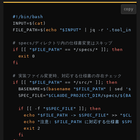
copy
#!/bin/bash
INPUT=$(
cat
)

FILE_PATH=$(
echo
"
$INPUT
"
 | jq -r 
'.tool_input
# specs/ディレクトリ内の仕様書変更はスキップ
if
 [[ 
"
$FILE_PATH
"
 == */specs/* ]]; 
then
exit
fi
# 実装ファイル変更時、対応する仕様書の存在チェック
if
 [[ 
"
$FILE_PATH
"
 == */src/* ]]; 
then
  BASENAME=$(
basename
"
$FILE_PATH
"
 | sed 
's/\.
  SPEC_FILE=
"
$CLAUDE_PROJECT_DIR
/specs/
${BASEN
if
 [[ -f 
"
$SPEC_FILE
"
 ]]; 
then
echo
"
$FILE_PATH
 -> 
$SPEC_FILE
"
 >> 
"
$CLAUD
echo
"注意: 
$FILE_PATH
 に対応する仕様書 
$SPEC_
exit
 2

fi