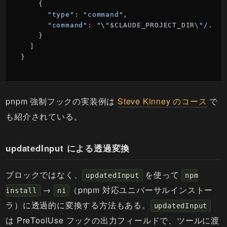
    {

"type"
: 
"command"
,

"command"
: 
"\"
$CLAUDE_PROJECT_DIR\
"/.cla
    }

  ]

}
pnpm 強制フックの実装例は
Steve Kinney のコース
で
も紹介されている。
updatedInput による透過変換
ブロックではなく、
を使って
updatedInput
npm
→
（pnpm 対応ユニバーサルインストー
install
ni
ラ）に透過的に変換する方法もある。
updatedInput
は PreToolUse フックの出力フィールドで、ツールに渡