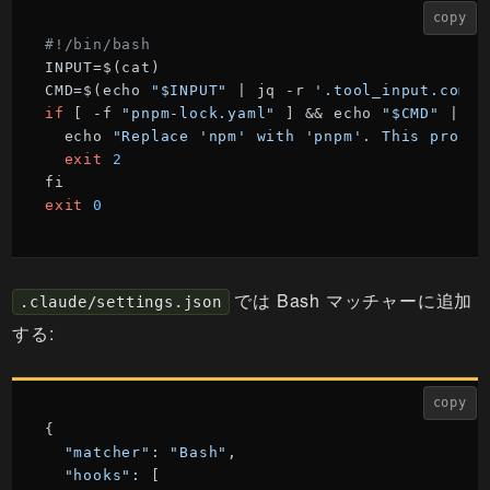
copy
#!/bin/bash
INPUT=$(cat)

CMD=$(echo 
"$INPUT"
 | jq -r 
'.tool_input.comma
if
 [ -f 
"pnpm-lock.yaml"
 ] && echo 
"$CMD"
 | gr
  echo 
"Replace 'npm' with 'pnpm'. This projec
exit
2
exit
0
では Bash マッチャーに追加
.claude/settings.json
する:
copy
{

"matcher"
: 
"Bash"
,

"hooks"
: [
