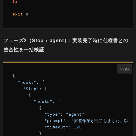
fi
exit
 0
フェーズ2（Stop + agent）: 実装完了時に仕様書との
整合性を一括検証
copy
{

"hooks"
: {

"Stop"
: [

      {

"hooks"
: [

          {

"type"
: 
"agent"
,

"prompt"
: 
"実装作業が完了しました。以下を検証
"timeout"
: 
120
          }
