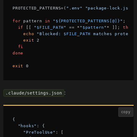
PROTECTED_PATTERNS=(
".env"
"package-lock.json"
for
 pattern 
in
"
${PROTECTED_PATTERNS[@]}
"
; 
do
if
 [[ 
"
$FILE_PATH
"
 == *
"
$pattern
"
* ]]; 
then
echo
"Blocked: 
$FILE_PATH
 matches protecte
exit
 2

fi
done
exit
 0
:
.claude/settings.json
copy
{

"hooks"
: {

"PreToolUse"
: [
