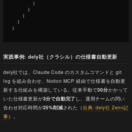
        ]

      }

    ]

  }

}
実践事例: dely社（クラシル）の仕様書自動更新
dely社では、Claude Code のカスタムコマンドと git
log を組み合わせ、Notion MCP 経由で仕様書を自動更
新する仕組みを構築している。従来手動で
30分
かかって
いた仕様書更新が
3分で自動完了
し、運用チームの問い
合わせ対応時間が
25%削減
された（
出典: dely社 Zenn記
事
）。