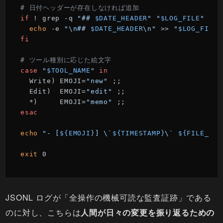
# 日付ヘッダーが存在しなければ追加
if
 ! grep -q 
"## 
$DATE_HEADER
"
"
$LOG_FILE
"
 2>/
echo
 -e 
"\n## 
$DATE_HEADER
\n"
 >> 
"
$LOG_FILE
"
fi
# ツール種別に応じた絵文字
case
"
$TOOL_NAME
"
in
  Write) EMOJI=
"new"
 ;;

  Edit)  EMOJI=
"edit"
 ;;

  *)     EMOJI=
"memo"
esac
echo
"- [
${EMOJI}
] \`
${TIMESTAMP}
\` 
${FILE_PAT
exit
 0
JSONL ログが「全操作の機械可読な監査証跡」である
のに対し、こちらは
人間が日々の変更を振り返るための