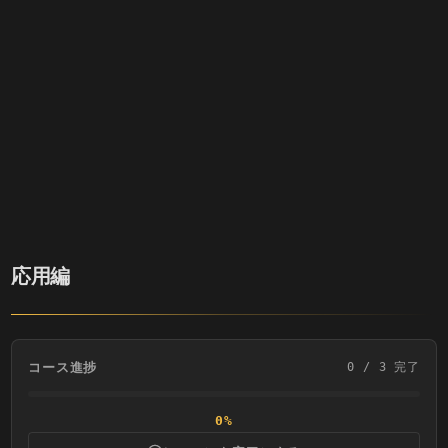
応用編
コース進捗
0
/
3
完了
0
%