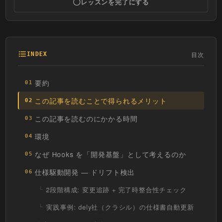
レッスンを完了にする
目次
INDEX
要約
01
この記事を読むことで得られるメリット
02
この記事を読むのにかかる時間
03
環境
04
なぜ Hooks を「開発基盤」として考えるのか
05
仕様駆動開発 — ドリフト検出
06
2段階構成: 変更追跡 + 完了時整合性チェック
実践事例: dely社（クラシル）の仕様書自動更新