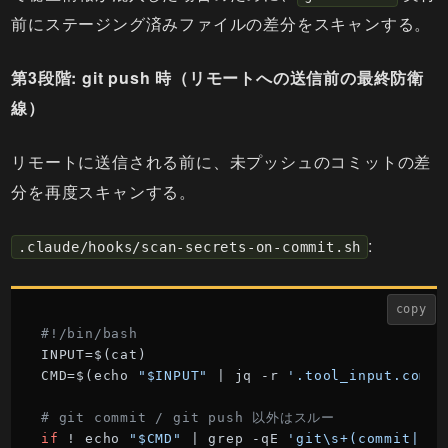
前にステージング済みファイルの差分をスキャンする。
第3段階: git push 時（リモートへの送信前の最終防衛
線）
リモートに送信される前に、未プッシュのコミットの差
分を再度スキャンする。
:
.claude/hooks/scan-secrets-on-commit.sh
copy
#!/bin/bash
INPUT=$(cat)

CMD=$(echo 
"$INPUT"
 | jq -r 
'.tool_input.comma
# git commit / git push 以外はスルー
if
 ! echo 
"$CMD"
 | grep -qE 
'git\s+(commit|pus