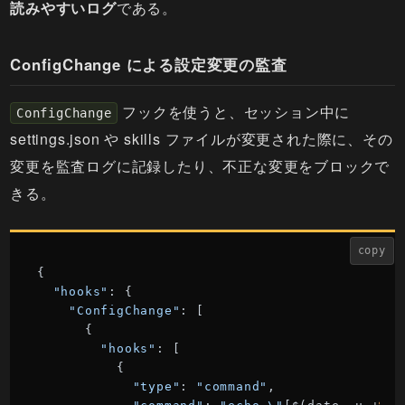
読みやすいログ
である。
ConfigChange による設定変更の監査
フックを使うと、セッション中に
ConfigChange
settings.json や skills ファイルが変更された際に、その
変更を監査ログに記録したり、不正な変更をブロックで
きる。
copy
{

"hooks"
: {

"ConfigChange"
: [

      {

"hooks"
: [

          {

"type"
: 
"command"
,
