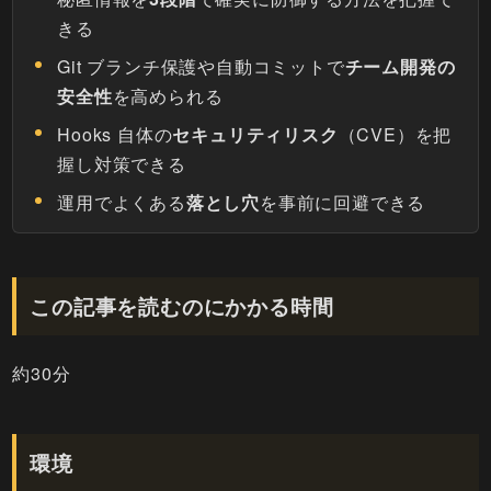
きる
Git ブランチ保護や自動コミットで
チーム開発の
安全性
を高められる
Hooks 自体の
セキュリティリスク
（CVE）を把
握し対策できる
運用でよくある
落とし穴
を事前に回避できる
この記事を読むのにかかる時間
約30分
環境