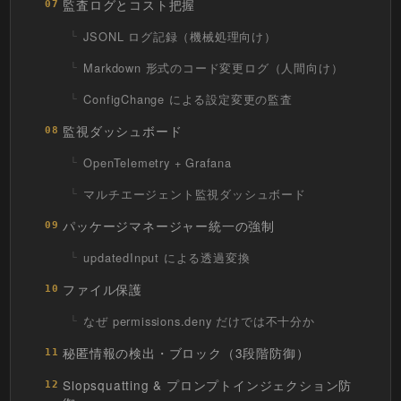
監査ログとコスト把握
07
JSONL ログ記録（機械処理向け）
Markdown 形式のコード変更ログ（人間向け）
ConfigChange による設定変更の監査
監視ダッシュボード
08
OpenTelemetry + Grafana
マルチエージェント監視ダッシュボード
パッケージマネージャー統一の強制
09
updatedInput による透過変換
ファイル保護
10
なぜ permissions.deny だけでは不十分か
秘匿情報の検出・ブロック（3段階防御）
11
Slopsquatting & プロンプトインジェクション防
12