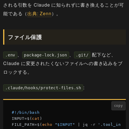
される引数を Claude に知られずに書き換えることが可
能である（
出典: Zenn
）。
ファイル保護
、
、
配下など、
.env
package-lock.json
.git/
Claude に変更されたくないファイルへの書き込みをブ
ロックする。
:
.claude/hooks/protect-files.sh
copy
#!/bin/bash
INPUT=$(
cat
)

FILE_PATH=$(
echo
"
$INPUT
"
 | jq -r 
'.tool_input