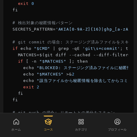
exit
0
fi

# 検出対象の秘匿情報パターン
SECRETS_PATTERN=
'AKIA[0-9A-Z]{16}|ghp_[a-zA-Z0
# git commit の場合: ステージング済みファイルをスキャ
if
 echo 
"$CMD"
 | grep -qE 
'git\s+commit'
; then

  MATCHES=$(git diff --cached --diff-filter=AC
if
 [ -n 
"$MATCHES"
 ]; then

    echo 
"BLOCKED: ステージング済みファイルに秘匿情
    echo 
"$MATCHES"
 >&
2
    echo 
"該当ファイルから秘匿情報を除去してからコミット
exit
2
  fi

fi

# git push の場合: リモートとの差分をスキャン
if
 echo 
"$CMD"
 | grep -qE 
'git\s+push'
; then

  REMOTE_BRANCH=$(git rev-parse --abbrev-ref -
ホーム
コース
カテゴリ
プロフィール
  MATCHES=$(git diff 
"$REMOTE_BRANCH"
...HEAD |