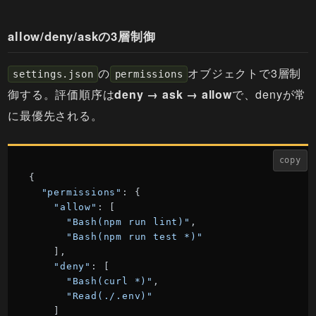
allow/deny/askの3層制御
の
オブジェクトで3層制
settings.json
permissions
御する。評価順序は
deny → ask → allow
で、denyが常
に最優先される。
copy
{

"permissions"
: {

"allow"
: [

"Bash(npm run lint)"
,

"Bash(npm run test *)"
    ],

"deny"
: [

"Bash(curl *)"
,

"Read(./.env)"
    ]
