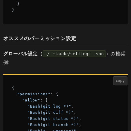
  }

}
オススメのパーミッション設定
グローバル設定（
）の推奨
~/.claude/settings.json
例:
copy
{

"permissions"
: {

"allow"
: [

"Bash(git log *)"
,

"Bash(git diff *)"
,

"Bash(git status *)"
,

"Bash(git branch *)"
,

"Bash(* --version)"
,
