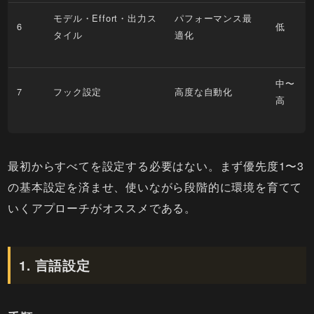
モデル・Effort・出力ス
パフォーマンス最
6
低
タイル
適化
中〜
7
フック設定
高度な自動化
高
最初からすべてを設定する必要はない。まず優先度1〜3
の基本設定を済ませ、使いながら段階的に環境を育てて
いくアプローチがオススメである。
1. 言語設定