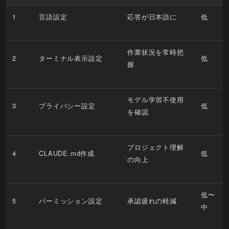
1
言語設定
応答が日本語に
低
作業状況を常時把
2
ターミナル表示設定
低
握
モデル学習不使用
3
プライバシー設定
低
を確認
プロジェクト理解
4
CLAUDE.md作成
低
の向上
低〜
5
パーミッション設定
承認疲れの軽減
中