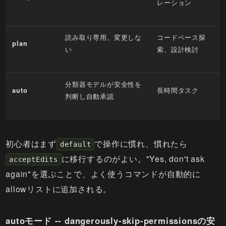
レーション
読み取り専用。変更しな
コードベース探
plan
い
索、設計検討
分類器モデルが安全性を
長時間タスク
auto
判断し自動承認
初心者はまず
で操作に慣れ、慣れたら
default
に移行するのがよい。"Yes, don't ask
acceptEdits
again"を選ぶことで、よく使うコマンドが自動的に
allowリストに追加される。
autoモード -- dangerously-skip-permissionsの安