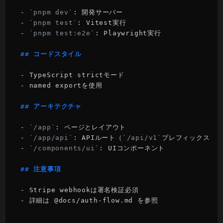
-
`pnpm dev`
-
`pnpm test`
-
`pnpm test:e2e`
: Playwright実行

## コードスタイル
-
-
 named exportを使用

## アーキテクチャ
-
`/app`
-
`/app/api`
: APIルート（
`/api/v1`
-
`/components/ui`
: UIコンポーネント

## 注意事項
-
-
 詳細は @docs/auth-flow.md を参照