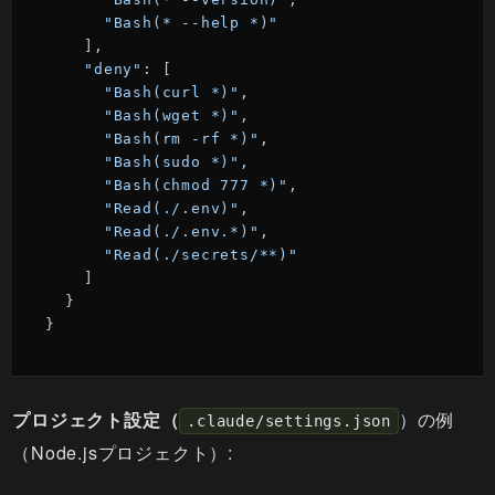
"Bash(* --help *)"
    ],

"deny"
: [

"Bash(curl *)"
,

"Bash(wget *)"
,

"Bash(rm -rf *)"
,

"Bash(sudo *)"
,

"Bash(chmod 777 *)"
,

"Read(./.env)"
,

"Read(./.env.*)"
,

"Read(./secrets/**)"
    ]

  }

}
プロジェクト設定（
）の例
.claude/settings.json
（Node.jsプロジェクト）: