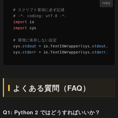
copy
# スクリプト冒頭に必ず記述
# -*- coding: utf-8 -*-
import
import
 sys

# 環境に依存しない設定
sys.
stdout
 = io.TextIOWrapper(sys.
stdout
.buff
sys.
stderr
 = io.TextIOWrapper(sys.
stderr
.buff
よくある質問（FAQ）
Q1: Python 2 ではどうすればいいか？