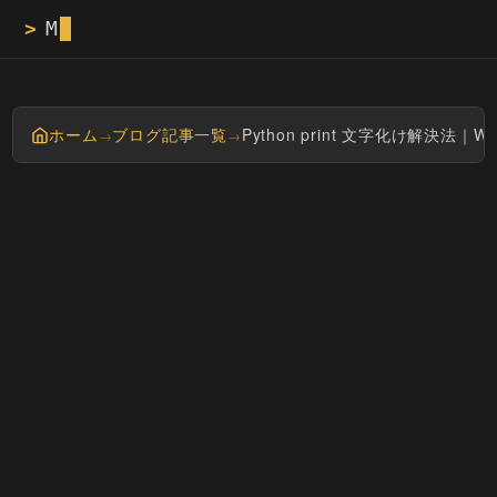
>
Masayan tech 
ホーム
ブログ記事一覧
Python print 文字化け解決法｜
→
→