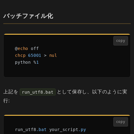
バッチファイル化
copy
@
echo
chcp
65001
 > 
nul
python %
1
上記を
として保存し、以下のように実
run_utf8.bat
行:
copy
run_utf8
.bat
 your_script
.py