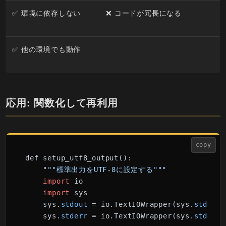
✅ 環境に依存しない
❌ コードが冗長になる
✅ 他の環境でも動作
応用: 関数化して再利用
copy
def setup_utf8_output():

"""標準出力をUTF-8に設定する"""
import
 io

import
 sys

    sys.
stdout
 = io.TextIOWrapper(sys.
stdout
.
    sys.
stderr
 = io.TextIOWrapper(sys.
stderr
.