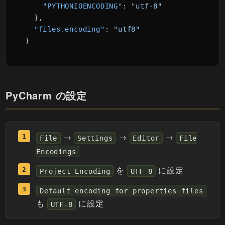
"PYTHONIOENCODING"
:
"utf-8"
}
,
"files.encoding"
:
"utf8"
}
PyCharm の設定
→
→
→
File
Settings
Editor
File
Encodings
を
に設定
Project Encoding
UTF-8
Default encoding for properties files
も
に設定
UTF-8