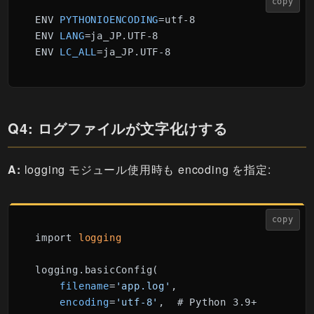
copy
ENV 
PYTHONIOENCODING
=utf-8

ENV 
LANG
=ja_JP.UTF-8

ENV 
LC_ALL
Q4: ログファイルが文字化けする
A:
logging モジュール使用時も encoding を指定:
copy
import
logging.basicConfig(

filename
=
'app.log'
,

encoding
=
'utf-8'
,  # Python 3.9+
