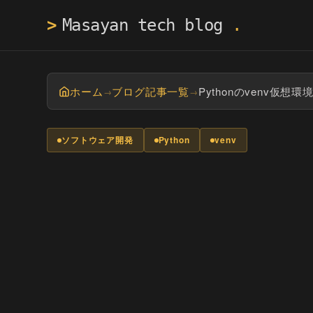
>
ホーム
ブログ記事一覧
Pythonのvenv仮
→
→
ソフトウェア開発
Python
venv