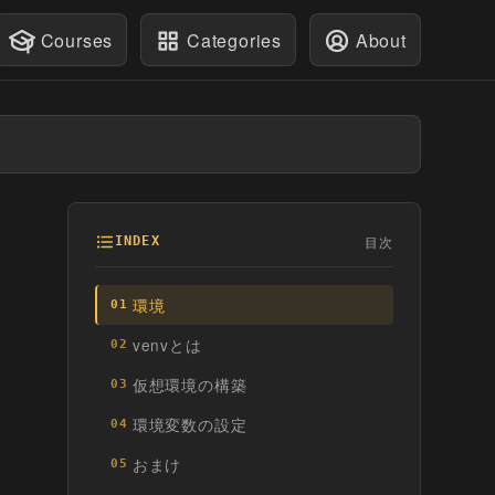
Courses
Categories
About
目次
INDEX
環境
01
venvとは
02
仮想環境の構築
03
環境変数の設定
04
おまけ
05