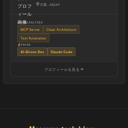
大阪, Japan
SPECIALTIES
MCP Server
Clean Architecture
Test Automation
FOCUS
AI-Driven Dev
Claude Code
プロフィールを見る