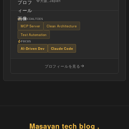
大阪, Japan
SPECIALTIES
MCP Server
Clean Architecture
Test Automation
FOCUS
AI-Driven Dev
Claude Code
プロフィールを見る
Masayan tech blog .