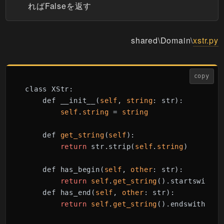
ればFalseを返す
shared\Domain\
xstr.py
copy
class XStr:

    def __init__(
self
, 
string
: str):

self
.
string
 = 
string
    def 
get_string
(
self
):

return
 str.strip(
self
.
string
)

    def has_begin(
self
, 
other
: str):

return
self
.
get_string
().startswith(
o
    def has_end(
self
, 
other
: str):

return
self
.
get_string
().endswith(
oth