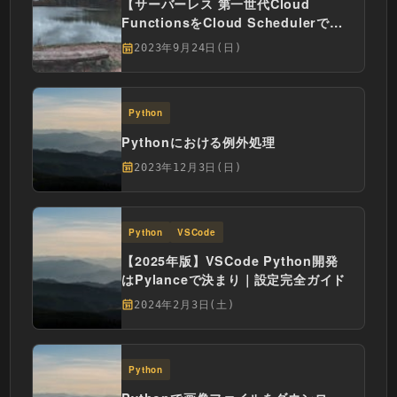
【サーバーレス 第一世代Cloud
FunctionsをCloud Schedulerで定
期実行】Part1：導入/Pub/Subトピ
2023年9月24日(日)
ックとCloud Functions作成
Python
Pythonにおける例外処理
2023年12月3日(日)
Python
VSCode
【2025年版】VSCode Python開発
はPylanceで決まり｜設定完全ガイド
2024年2月3日(土)
Python