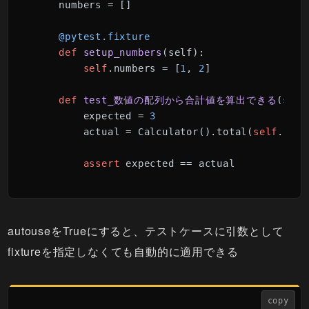
    numbers = []

    @pytest.fixture
def
setup_numbers
(
self
):

self
.numbers = [
1
, 
2
]

def
test_数値の配列から合計値を算出できる
(
self
        expected = 
3
        actual = Calculator().total(
self
.numb
assert
 expected == actual
autouseをTrueにすると、テストケースに引数として
fixtureを指定しなくても自動的に適用できる
copy