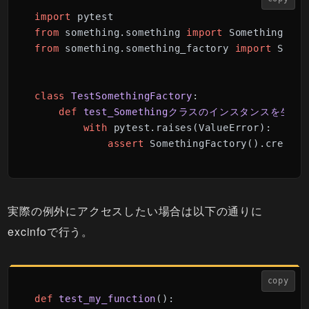
import
from
 something.something 
import
from
 something.something_factory 
import
 Somet
class
TestSomethingFactory
:

def
test_Somethingクラスのインスタンスを生成
with
 pytest.raises(ValueError):

assert
 SomethingFactory().create(
実際の例外にアクセスしたい場合は以下の通りに
excinfoで行う。
copy
def
test_my_function
():
