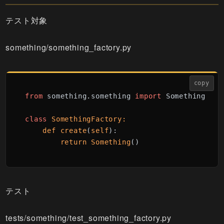
テスト対象
something/something_factory.py
copy
from
 something.something 
import
 Something

class
SomethingFactory:

def
create
(
self
):

return
Something
()
テスト
tests/something/test_something_factory.py