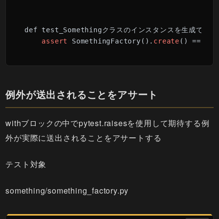
def test_Somethingクラスのインスタンスを生成できる(
assert
 SomethingFactory().
create
() == Som
例外が送出されることをアサート
withブロックの中でpytest.raisesを使用して期待する例
外が実際に送出されることをアサートする
テスト対象
something/something_factory.py