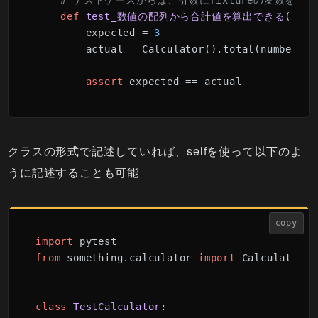
# テストケースからは、引数にfixtureの変数を指
def
test_数値の配列から合計値を算出できる
(
self
        expected = 
3
        actual = Calculator().total(numbers)

assert
 expected == actual
クラスの形式で記述していれば、selfを使って以下のよ
うに記述することも可能
copy
import
from
 something.calculator 
import
 Calculator

class
TestCalculator
:
