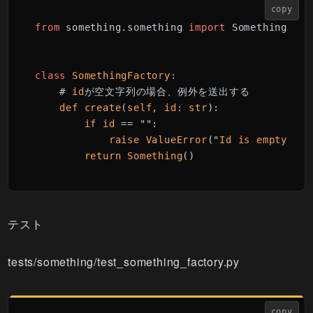
copy
from
 something.something 
import
 Something

class
SomethingFactory:

# 
id
が空文字列の場合、例外を送出する

def
create
(
self, 
id
: 
str
):

if
id
 == "":

raise
ValueError
("
Id
is
empty
")

return
Something
()
テスト
tests/something/test_something_factory.py
copy