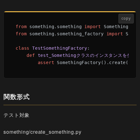
copy
from
 something.something 
import
from
 something.something_factory 
import
 Somet
class
TestSomethingFactory
:

def
test_Somethingクラスのインスタンスを生成
assert
 SomethingFactory().create(
id
=
"
関数形式
テスト対象
something/create_something.py