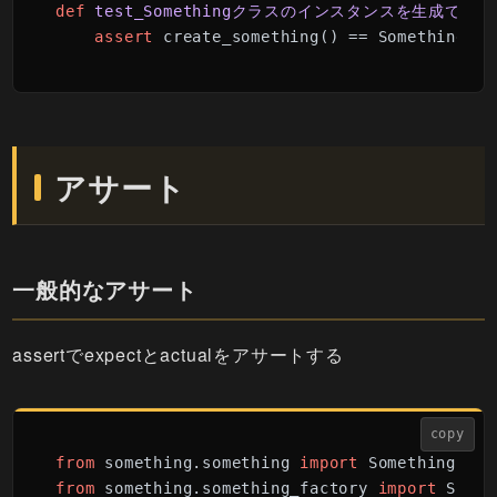
def
test_Somethingクラスのインスタンスを生成できる
assert
 create_something() == Something()
アサート
一般的なアサート
assertでexpectとactualをアサートする
copy
from
 something.something 
import
from
 something.something_factory 
import
 Somet