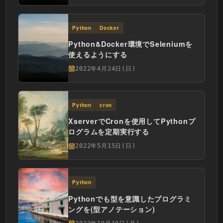
Python
Docker
Python&Docker環境でSeleniumを
使えるようにする
2022年4月24日(日)
Python
cron
XserverでCronを使用してPythonプ
ログラムを定期実行する
2022年5月15日(日)
Python
Pythonでも型を意識したプログラミ
ングを(型アノテーション)