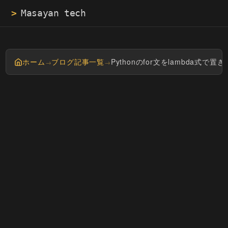
>
Ma
ホーム
ブログ記事一覧
Pythonのfor文をlambda式で置
→
→