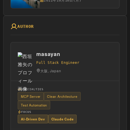
2022年10月10日(月)
AUTHOR
masayan
Full Stack Engineer
大阪, Japan
SPECIALTIES
MCP Server
Clean Architecture
Test Automation
FOCUS
AI-Driven Dev
Claude Code