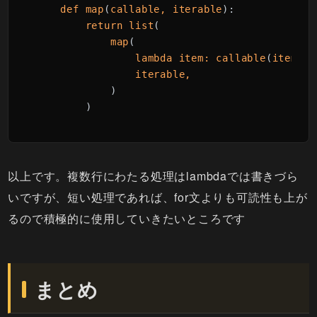
def
map
(
callable, 
iterable
):

return
list
(

map
(

lambda
item: 
callable
(
item
),

iterable,

)

        )
以上です。複数行にわたる処理はlambdaでは書きづら
いですが、短い処理であれば、for文よりも可読性も上が
るので積極的に使用していきたいところです
まとめ