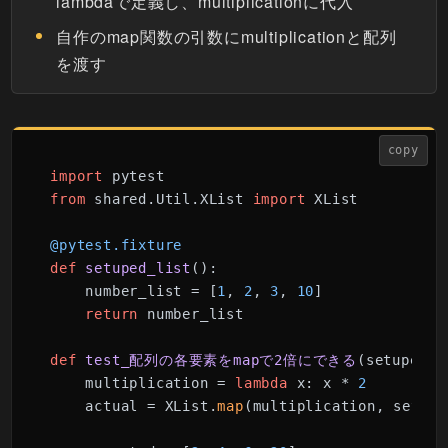
lambdaで定義し、multiplicationに代入
自作のmap関数の引数にmultiplicationと配列
を渡す
copy
import
from
 shared.Util.XList 
import
 XList

@pytest.fixture
def
setuped_list
():

    number_list = [
1
, 
2
, 
3
, 
10
]

return
 number_list

def
test_配列の各要素をmapで2倍にできる
(
setuped_l
    multiplication = 
lambda
 x: x * 
2
    actual = XList.
map
(multiplication, setupe