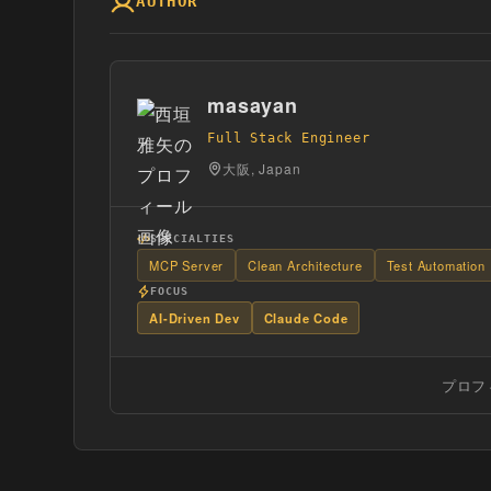
AUTHOR
masayan
Full Stack Engineer
大阪, Japan
SPECIALTIES
MCP Server
Clean Architecture
Test Automation
FOCUS
AI-Driven Dev
Claude Code
プロフ