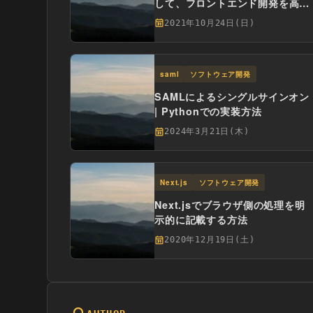
して、フロントエンド開発を高速
化する
2021年10月24日(日)
saml
ソフトウェア開発
SAMLによるシングルサインオン
| Pythonでの実装方法
2024年3月21日(木)
Next.js
ソフトウェア開発
Next.jsでブラウザ側の処理を明
示的に記載する方法
2020年12月19日(土)