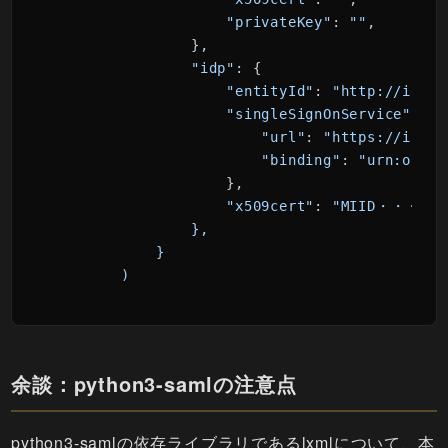
"privateKey"
: 
""
,

                },

"idp"
: {

"entityId"
: 
"http://idp.
"singleSignOnService"
: {

"url"
: 
"https://ipd.
"binding"
: 
"urn:oasis
                    },

"x509cert"
: 
"MIID・・・, 
                },

            }

        )
余談：python3-samlの注意点
python3-samlの依存ライブラリであるlxmlについて、本