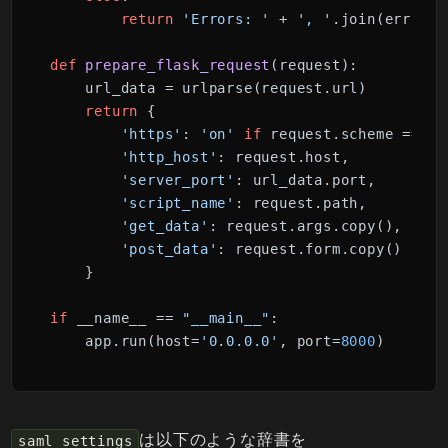
return
'Errors: '
 + 
', '
.join(errors)
def
prepare_flask_request
(
request
):

    url_data = urlparse(request.url)

return
 {

'https'
: 
'on'
if
 request.scheme == 
'h
'http_host'
: request.host,

'server_port'
: url_data.port,

'script_name'
: request.path,

'get_data'
: request.args.copy(),

'post_data'
: request.form.copy()

    }

if
 __name__ == 
"__main__"
:

    app.run(host=
'0.0.0.0'
, port=
8000
)
は以下のような辞書を
saml_settings