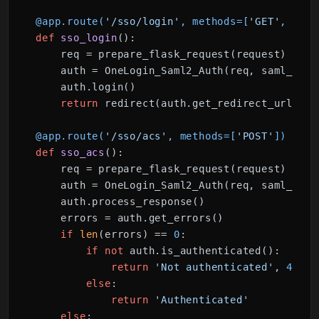
@app.route(
'/sso/login'
, methods=[
'GET'
, 
'POS
def
sso_login
():

    req = prepare_flask_request(request)

    auth = OneLogin_Saml2_Auth(req, saml_setti
    auth.login()

return
 redirect(auth.get_redirect_url())

@app.route(
'/sso/acs'
, methods=[
'POST'
]
)
def
sso_acs
():

    req = prepare_flask_request(request)

    auth = OneLogin_Saml2_Auth(req, saml_setti
    auth.process_response()

    errors = auth.get_errors()

if
len
(errors) == 
0
:

if
not
 auth.is_authenticated():

return
'Not authenticated'
, 
401
else
:

return
'Authenticated'
else
:
