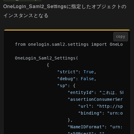
OneLogin_Saml2_Settingsに指定したオブジェクトの
インスタンスとなる
copy
from onelogin.saml2.settings import OneLogin_
OneLogin_Saml2_Settings(

            {

"strict"
: 
True
,

"debug"
: 
False
,

"sp"
: {

"entityId"
: 
"これは、SP側
"assertionConsumerService
"url"
: 
"http://sp.com
"binding"
: 
"urn:oasis
                    },

"NameIDFormat"
: 
"urn:oasi
"x509cert"
: 
""
,
