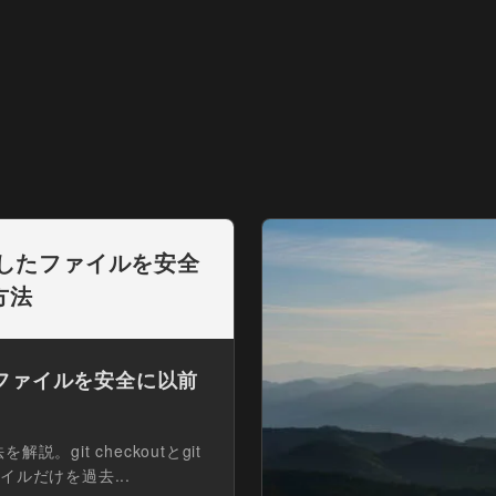
トしたファイルを安全
方法
たファイルを安全に以前
git checkoutとgit
ルだけを過去...