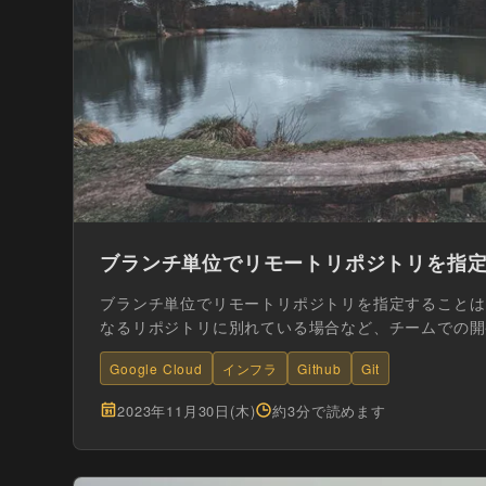
ブランチ単位でリモートリポジトリを指
ブランチ単位でリモートリポジトリを指定することは
なるリポジトリに別れている場合など、チームでの開
ための有効な手段...
Google Cloud
インフラ
Github
Git
2023年11月30日(木)
約3分で読めます