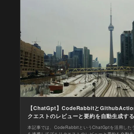
【ChatGpt】CodeRabbitとGithubA
クエストのレビューと要約を自動生成す
本記事では、CodeRabbitというChatGptを活用したライ
を連携してプルリクエストのレビューと要約を自動生成