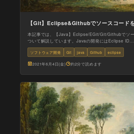
【Git】Eclipse&Githubでソースコード
本記事では、【Java】Eclipse/EGit/Git/Gith
ついて解説しています。Javaの開発にはEclipse ID...
ソフトウェア開発
Git
java
Github
eclipse
2021年6月4日(金)
約2分で読めます