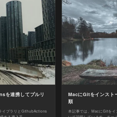
ctionsを連携してプルリ
MacにGitをインス
る
順
ブラリとGithubActions
本記事では、MacにGitを
する導入手...
いて説明しています。チーム開発