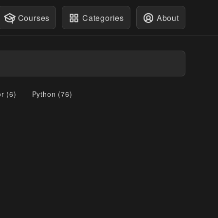
Courses
Categories
About
or
(
6
)
Python
(
76
)