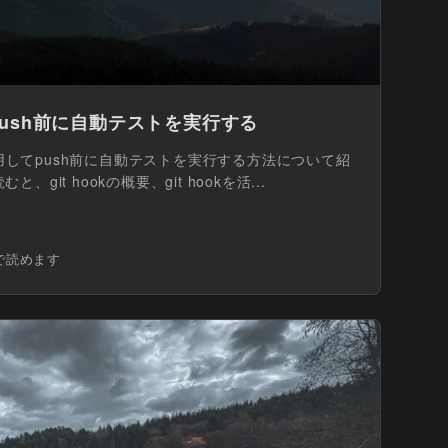
てpush前に自動テストを実行する
を活用してpush前に自動テストを実行する方法について紹
git hookの概要、git hookを活...
で読めます