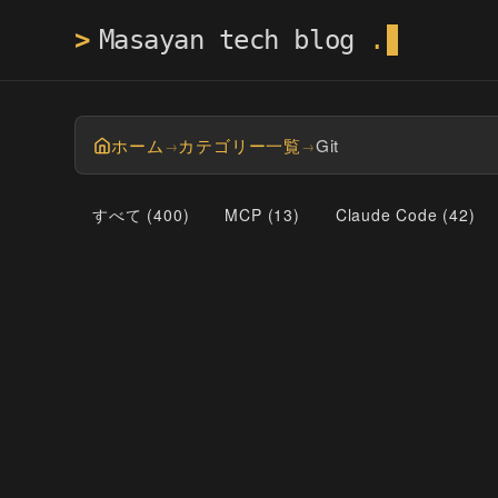
>
Mas
ホーム
カテゴリー一覧
Git
→
→
すべて (
400
)
MCP
(
13
)
Claude Code
(
42
)