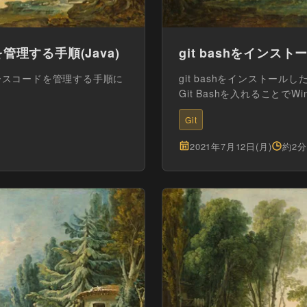
を管理する手順(Java)
git bashをイン
ubでソースコードを管理する手順に
git bashをインストー
Git Bashを入れることでWi
Git
2021年7月12日(月)
約2