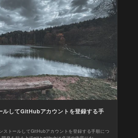
トールしてGitHubアカウントを登録する手
インストールしてGitHubアカウントを登録する手順につ
を行う上でgitとgithubは必須の内容にな...