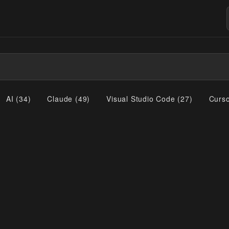
AI
(
34
)
Claude
(
49
)
Visual Studio Code
(
27
)
Curs