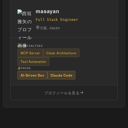
masayan
Full Stack Engineer
大阪, Japan
SPECIALTIES
MCP Server
Clean Architecture
Test Automation
FOCUS
AI-Driven Dev
Claude Code
プロフィールを見る