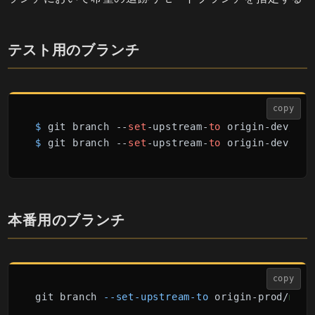
テスト用のブランチ
copy
$
 git branch --
set
-upstream-
to
$
 git branch --
set
-upstream-
to
 origin-dev/sta
本番用のブランチ
copy
git branch 
--set-upstream-to
 origin-prod/
main