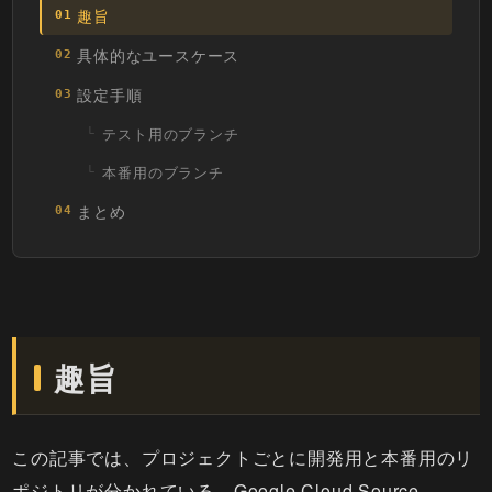
趣旨
01
具体的なユースケース
02
設定手順
03
テスト用のブランチ
本番用のブランチ
まとめ
04
趣旨
この記事では、プロジェクトごとに開発用と本番用のリ
ポジトリが分かれている、Google Cloud Source