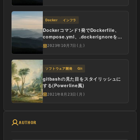
Docker
インフラ
Dockerコマンド1発でDockerfile、
compose.yml、.dockerignoreを自
動生成する
2023年10月7日(土)
ソフトウェア開発
Git
gitbashの見た目をスタイリッシュに
する(Powerline風)
2021年8月23日(月)
AUTHOR