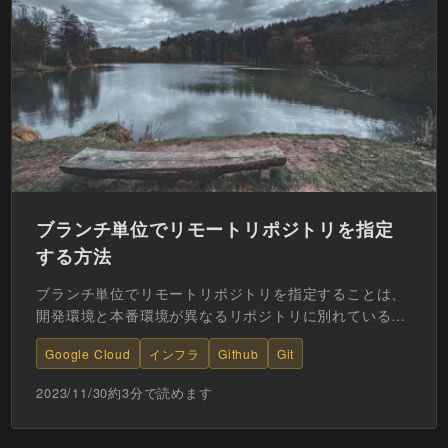
ブランチ単位でリモートリポジトリを指定
する方法
ブランチ単位でリモートリポジトリを指定することは、
開発環境と本番環境が異なるリポジトリに別れている場
合など、チームでの開発作業をより効率的に行うための
Google Cloud
インフラ
Github
Git
有効な手段...
2023/11/30
約
3
分で読めます