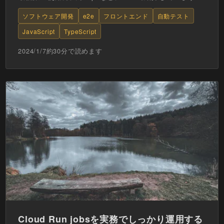
具体的には要素の取得方法や検証方法、デバッグの...
ソフトウェア開発
e2e
フロントエンド
自動テスト
JavaScript
TypeScript
2024/1/7
約
30
分で読めます
Cloud Run jobsを実務でしっかり運用する