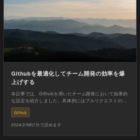
Githubを最適化してチーム開発の効率を爆
上げする
本記事では、Githubを用いたチーム開発において効果的
な設定を紹介しました。具体的にはプルリクエストのテ
ンプレート化、マージ制限、自動マージ、自動ソースブ
Github
ラン...
2024/2/8
約
7
分で読めます