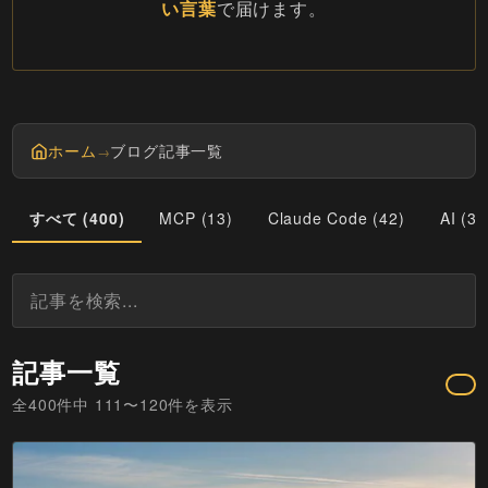
い言葉
で届けます。
ホーム
ブログ記事一覧
→
すべて (
400
)
MCP
(
13
)
Claude Code
(
42
)
AI
(
34
記事一覧
全
400
件中
111
〜
120
件を表示