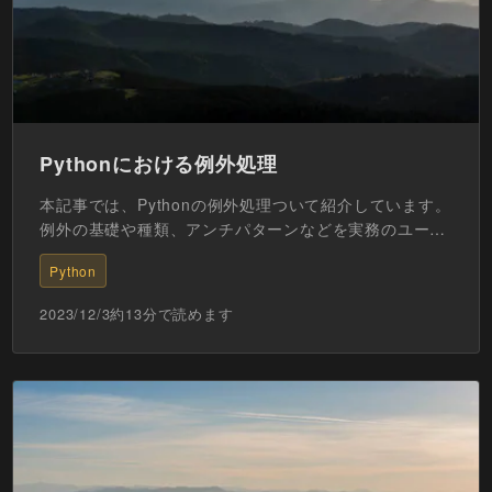
Pythonにおける例外処理
本記事では、Pythonの例外処理ついて紹介しています。
例外の基礎や種類、アンチパターンなどを実務のユース
ケースを交えながら具体的に説明していますので、ぜひ
Python
参考...
2023/12/3
約
13
分で読めます