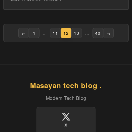
←
1
...
11
12
13
...
40
→
Masayan tech blog .
Modern Tech Blog
X