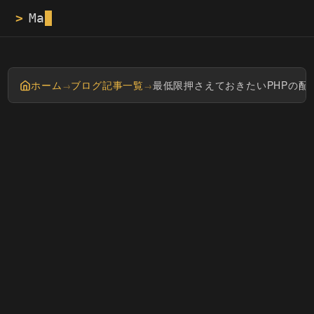
>
Masayan tech b
ホーム
ブログ記事一覧
最低限押さえておきたいPHPの配
→
→