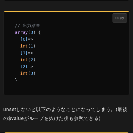
copy
// 出力結果
array
(
3
)
 {

[0]
=>

int
(
1
)

[1]
=>

int
(
2
)

[2]
=>

int
(
3
)

}
unsetしないと以下のようなことになってしまう。(最後
の$valueがループを抜けた後も参照できる)