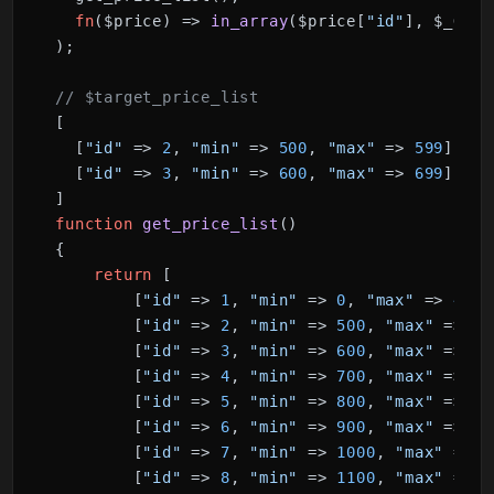
fn
($price)
 => 
in_array
($price[
"id"
], $_GET[
)
;

// $target_price_list
[

  [
"id"
 => 
2
, 
"min"
 => 
500
, 
"max"
 => 
599
],

  [
"id"
 => 
3
, 
"min"
 => 
600
, 
"max"
 => 
699
],
arr
function
get_price_list
()
{

return
 [

        [
"id"
 => 
1
, 
"min"
 => 
0
, 
"max"
 => 
499
]
        [
"id"
 => 
2
, 
"min"
 => 
500
, 
"max"
 => 
59
        [
"id"
 => 
3
, 
"min"
 => 
600
, 
"max"
 => 
69
        [
"id"
 => 
4
, 
"min"
 => 
700
, 
"max"
 => 
79
        [
"id"
 => 
5
, 
"min"
 => 
800
, 
"max"
 => 
89
        [
"id"
 => 
6
, 
"min"
 => 
900
, 
"max"
 => 
99
        [
"id"
 => 
7
, 
"min"
 => 
1000
, 
"max"
 => 
1
        [
"id"
 => 
8
, 
"min"
 => 
1100
, 
"max"
 => 
1