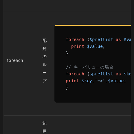
配
foreach
 (
$preflist
as
$va
print
$value
;

列
}

の
foreach
ル
// キーバリューの場合
ー
foreach
 (
$preflist
as
$ke
プ
print
$key
.
'=>'
.
$value
;

}
範
囲