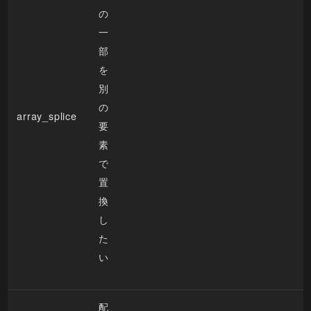
の
一
部
を
別
の
array_splice
要
素
で
置
換
し
た
い
配