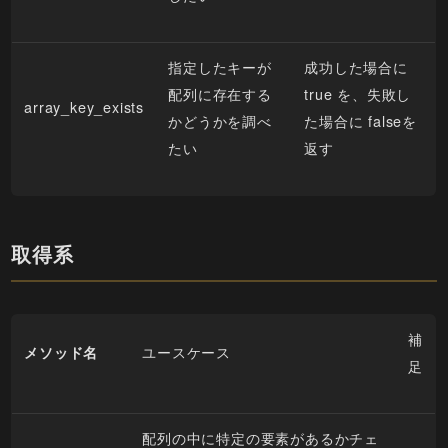
指定したキーが
成功した場合に
配列に存在する
true を、失敗し
array_key_exists
かどうかを調べ
た場合に falseを
たい
返す
取得系
補
ユースケース
メソッド名
足
配列の中に特定の要素があるかチェ