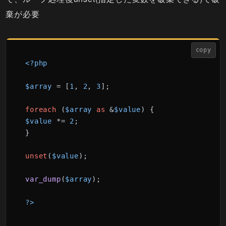
棄が必要
copy
<?php
$array
 = [
1
, 
2
, 
3
];

foreach
 (
$array
as
 &
$value
$value
 *= 
2
;

}

unset
(
$value
);

var_dump
(
$array
);

?>