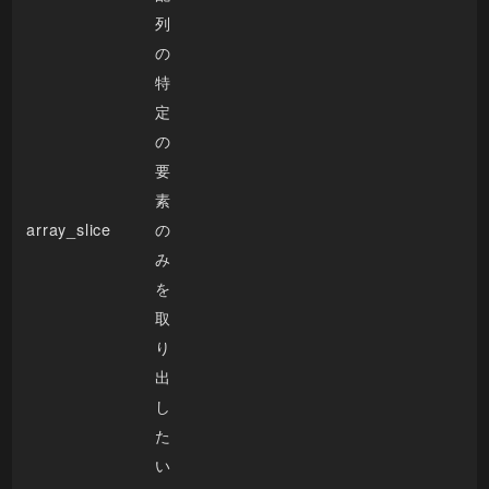
列
の
特
定
の
要
素
array_slice
の
み
を
取
り
出
し
た
い