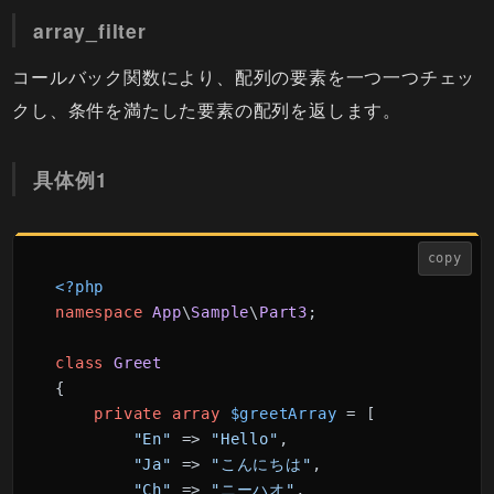
array_filter
コールバック関数により、配列の要素を一つ一つチェッ
クし、条件を満たした要素の配列を返します。
具体例1
copy
<?php
namespace
App
\
Sample
\
Part3
;

class
Greet
{

private
array
$greetArray
 = [

"En"
 => 
"Hello"
,

"Ja"
 => 
"こんにちは"
,

"Ch"
 => 
"ニーハオ"
,
