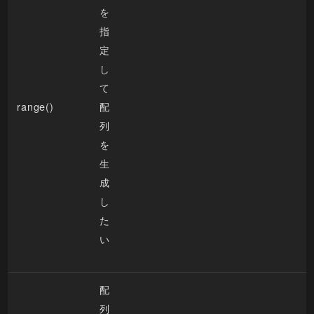
を
指
定
し
て
range()
配
列
を
生
成
し
た
い
配
列