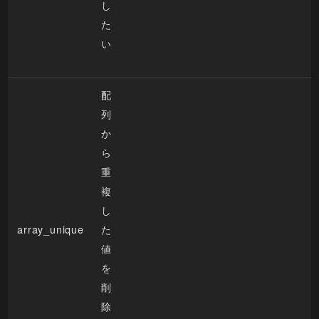
し
た
い
配
列
か
ら
重
複
し
array_unique
た
値
を
削
除