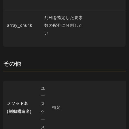
配列を指定した要素
array_chunk
数の配列に分割した
い
その他
ユ
ー
メソッド名
ス
補足
ケ
(制御構造名)
ー
ス