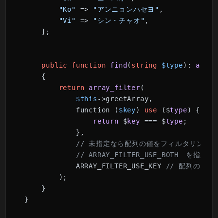
"Ko"
 => 
"アンニョンハセヨ"
,

"Vi"
 => 
"シン・チャオ"
,

    ];

public
function
find
(
string
$type
): 
array
{

return
array_filter
(

$this
->greetArray,

            function (
$key
) 
use
 ($
type
) {

return
 $
key
 === $
type
;

            },

// 未指定なら配列の値をフィルタリング
// ARRAY_FILTER_USE_BOTH
            ARRAY_FILTER_USE_KEY 
// 配列のキ
        );

    }

}