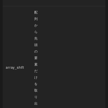
配
列
か
ら
先
頭
の
要
素
array_shift
だ
け
を
取
り
出