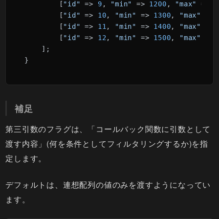
        [
"id"
 => 
9
, 
"min"
 => 
1200
, 
"max"
 => 
1
        [
"id"
 => 
10
, 
"min"
 => 
1300
, 
"max"
 => 
        [
"id"
 => 
11
, 
"min"
 => 
1400
, 
"max"
 => 
        [
"id"
 => 
12
, 
"min"
 => 
1500
, 
"max"
 => 
    ];

}
補足
第三引数のフラグは、「コールバック関数に引数として
渡す内容」(何を条件としてフィルタリングするか)を指
定します。
デフォルトは、連想配列の値のみを渡すようになってい
ます。