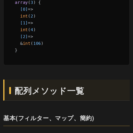
array
(
3
)
 {

[0]
=>

int
(
2
)

[1]
=>

int
(
4
)

[2]
=>

  &
int
(
106
)

}
配列メソッド一覧
基本(フィルター、マップ、簡約)