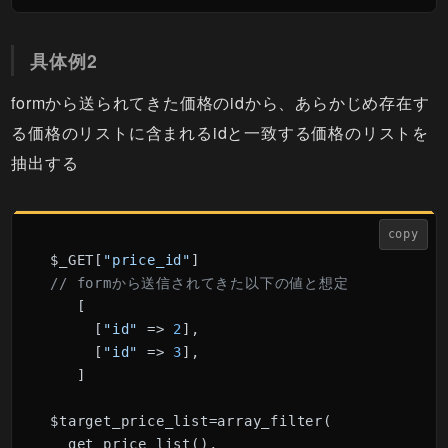
具体例2
formから送られてきた価格のidから、あらかじめ存在す
る価格のリストに含まれるidと一致する価格のリストを
抽出する
copy
$_GET[
"price_id"
// formから送信されてきた以下の値と想定
   [

     [
"id"
 => 
2
],

     [
"id"
 => 
3
],

   ]

$target_price_list=array_filter(

  get_price_list(),
