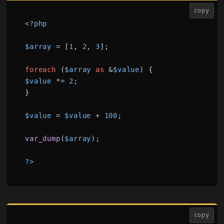
copy
<?php
$array
 = [
1
, 
2
, 
3
];

foreach
 (
$array
as
 &
$value
$value
 *= 
2
;

}

$value
 = 
$value
 + 
100
;

var_dump
(
$array
);

?>
copy