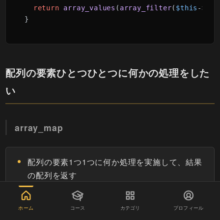
return
array_values
(
array_filter
(
$this
->
arr
}
配列の要素ひとつひとつに何かの処理をした
い
array_map
配列の要素1つ1つに何か処理を実施して、結果
の配列を返す
元の配列が連想配列の場合は、その連想配列の
keyの配列を第二引数に指定し、第三引数に
ホーム
コース
カテゴリ
プロフィール
valueの配列を指定すると、以下のように