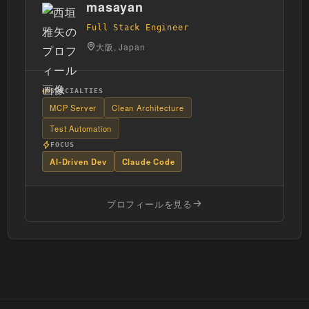
masayan
Full Stack Engineer
大阪, Japan
SPECIALTIES
MCP Server
Clean Architecture
Test Automation
FOCUS
AI-Driven Dev
Claude Code
プロフィールを見る