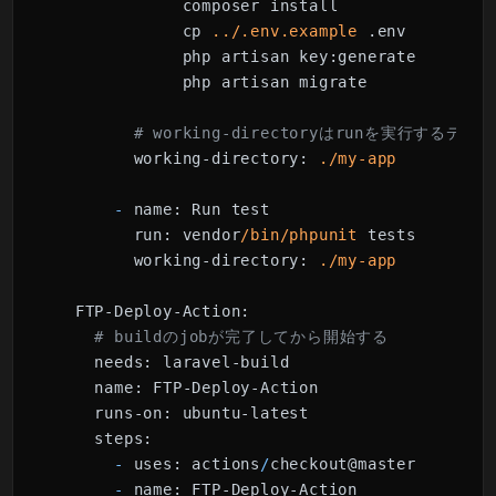
             composer install

             cp 
../.env.example
 .env

             php artisan key:generate

             php artisan migrate

# working-directoryはrunを実行するデ
working-directory:
./my-app
-
name:
 Run test

run:
 vendor
/bin/phpunit
 tests

working-directory:
./my-app
FTP-Deploy-Action:
# buildのjobが完了してから開始する
needs:
 laravel-build

name:
 FTP-Deploy-Action

runs-on:
 ubuntu-latest

steps:
-
uses:
 actions
/
checkout@master

-
name:
 FTP-Deploy-Action
