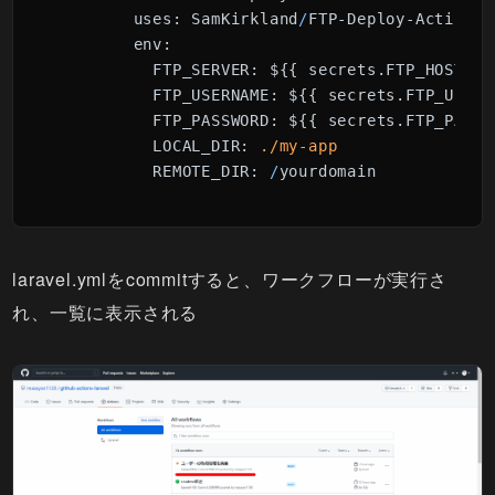
uses:
 SamKirkland
/
FTP-Deploy-Action@
2
env:
FTP_SERVER:
 ${{ secrets.FTP_HOST_NAM
FTP_USERNAME:
 ${{ secrets.FTP_USER_
FTP_PASSWORD:
 ${{ secrets.FTP_PASSW
LOCAL_DIR:
./my-app
REMOTE_DIR:
/
yourdomain
laravel.ymlをcommitすると、ワークフローが実行さ
れ、一覧に表示される