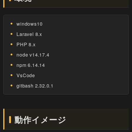
windows10
Laravel 8.x
PHP 8.x
node v14.17.4
npm 6.14.14
VsCode
gitbash 2.32.0.1
動作イメージ