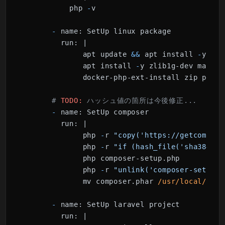
          php 
-
v

-
name:
 SetUp linux package

run:
 |

             apt update 
&&
 apt install 
-
y git

             apt install 
-
y zlib1g-dev mariad
             docker-php-ext-install zip pdo_my
# 
TODO:
 ハッシュ値の箇所は今後修正...
-
name:
 SetUp composer

run:
 |

             php 
-
r 
"copy('https://getcompose
             php 
-
r 
"if (hash_file('sha384', 
             php composer-setup.php

             php 
-
r 
"unlink('composer-setup.p
             mv composer.phar 
/usr/local/bin/
-
name:
 SetUp laravel project

run:
 |
