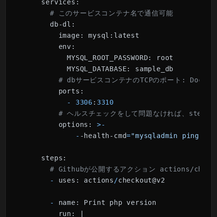
services:
# このサービスコンテナ名で通信可能
db-dl:
image:
 mysql:latest

env:
MYSQL_ROOT_PASSWORD:
 root

MYSQL_DATABASE:
 sample_db

# dbサービスコンテナのTCPのポート: Doc
ports:
-
3306
:
3310
# ヘルスチェックをして問題なければ、steps
options:
>
-
-
-health-cmd
=
"mysqladmin ping"
-
-
steps:
# Githubが公開するアクション actions/c
-
uses:
 actions
/
checkout@v2

-
name:
 Print php version

run:
 |
