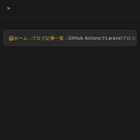
>
Masa
ホーム
ブログ記事一覧
GitHub ActionsでLarave
→
→