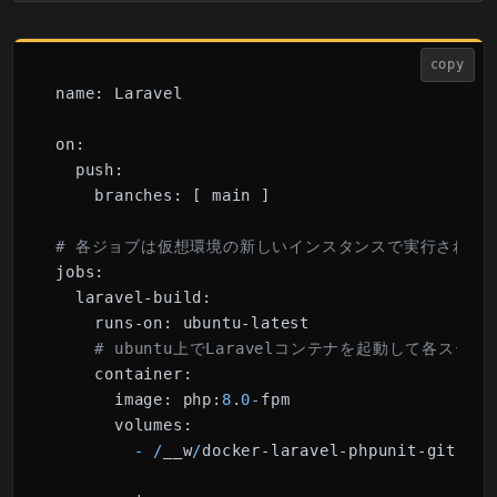
copy
name:
 Laravel

on:
push:
branches:
 [ main ]

# 各ジョブは仮想環境の新しいインスタンスで実行される
jobs:
laravel-build:
runs-on:
 ubuntu-latest

# ubuntu上でLaravelコンテナを起動して各ス
container:
image:
 php:
8
.
0
-
fpm

volumes:
-
/
__w
/
docker-laravel-phpunit-githuba