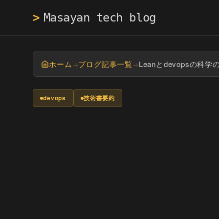
>
ホーム
ブログ記事一覧
Leanとdevopsの
→
→
devops
技術書要約