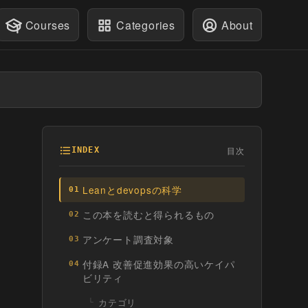
Courses
Categories
About
目次
INDEX
Leanとdevopsの科学
01
この本を読むと得られるもの
02
アンケート調査対象
03
付録A 改善促進効果の高いケイパ
04
ビリティ
カテゴリ