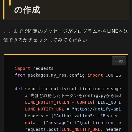
の作成
ここまでで固定のメッセージがプログラムからLINEへ送
信できるかチェックしてみてください
copy
import
from
 packages.my_rss.config 
import
 CONFIG

def
 send_line_notify(notification_message):

    # 先ほど取得したトークンをconfig.pyから読み込み
LINE_NOTIFY_TOKEN
 = 
CONFIG
[
"LINE_NOTIFY_T
LUNE_NOTIFY_URL
 = 
"https://notify-api.lin
    headers = {
"Authorization"
: f
"Bearer {LIN
data
 = {"
message
": 
f
"{
notification_messag
    requests.post(
LUNE_NOTIFY_URL
, headers=he