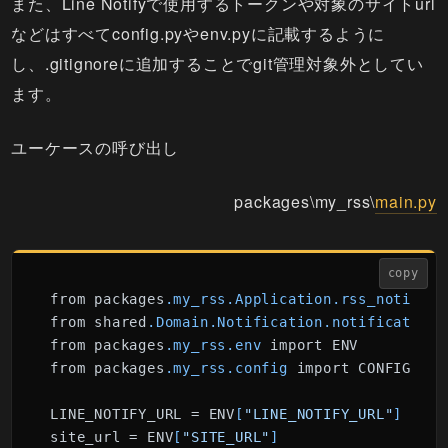
また、Line Notifyで使用するトークンや対象のサイトurl
などはすべてconfig.pyやenv.pyに記載するように
し、.gitignoreに追加することでgit管理対象外としてい
ます。
ユーケースの呼び出し
packages\my_rss\
main.py
copy
from packages
.my_rss
.Application
.rss_notifica
from shared
.Domain
.Notification
.notification
 
from packages
.my_rss
.env
 import ENV

from packages
.my_rss
.config
 import CONFIG

LINE_NOTIFY_URL = ENV
[
"LINE_NOTIFY_URL"
]
site_url = ENV
[
"SITE_URL"
]