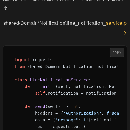
る
shared\Domain\Notification\line_notification_
service.p
y
copy
import
from
 shared.Domain.Notification.notification 
class
LineNotificationService
:

def
__init__
(
self, notification: Notifica
self
.notification = notification

def
send
(
self
) -> 
int
:

        headers = {
"Authorization"
: 
f"Bearer 
        data = {
"message"
: 
f"
{self.notificati
        res = requests.post(
