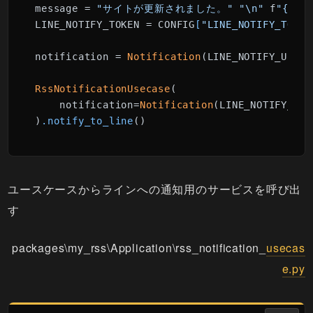
message = 
"サイトが更新されました。"
"\n"
 f
"{site
LINE_NOTIFY_TOKEN = CONFIG
[
"LINE_NOTIFY_TOKEN
notification = 
Notification
(LINE_NOTIFY_URL, 
RssNotificationUsecase
(

    notification=
Notification
(LINE_NOTIFY_URL
)
.notify_to_line
()
ユースケースからラインへの通知用のサービスを呼び出
す
packages\my_rss\Application\rss_notification_
usecas
e.py