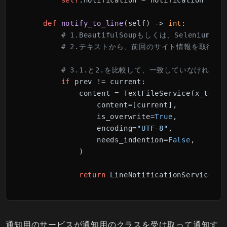
self
.notification = notification

def
notify_to_line
(
self
) -> 
int
:

# 1.BeautifulSoupもしくは、Seleni
# 2.テキストから、前回のサイト情報を取得
# 3.1.と2.を比較して、一致していなければ
if
 prev != current:

            content = TextFileService(x_text=
                content=[current],

                is_overwrite=
True
,

                encoding=
"UTF-8"
,

                needs_indention=
False
,

            )

return
 LineNotificationService(
se
通知用のサービスが通知用のクラスを受け取って通知す