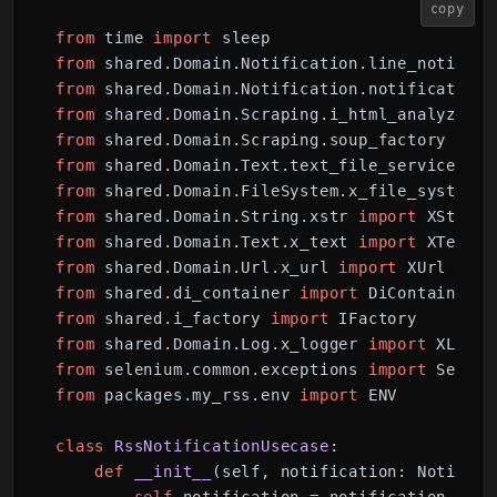
copy
from
 time 
import
from
 shared.Domain.Notification.line_notifica
from
 shared.Domain.Notification.notification 
from
 shared.Domain.Scraping.i_html_analyzer 
i
from
 shared.Domain.Scraping.soup_factory 
impo
from
 shared.Domain.Text.text_file_service 
imp
from
 shared.Domain.FileSystem.x_file_system_p
from
 shared.Domain.String.xstr 
import
from
 shared.Domain.Text.x_text 
import
from
 shared.Domain.Url.x_url 
import
from
 shared.di_container 
import
from
 shared.i_factory 
import
from
 shared.Domain.Log.x_logger 
import
from
 selenium.common.exceptions 
import
from
 packages.my_rss.env 
import
 ENV

class
RssNotificationUsecase
:

def
__init__
(
self, notification: Notifica