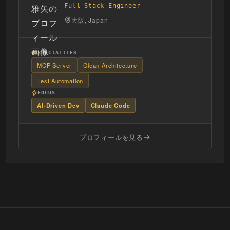
Full Stack Engineer
大阪, Japan
SPECIALTIES
MCP Server
Clean Architecture
Test Automation
FOCUS
AI-Driven Dev
Claude Code
プロフィールを見る