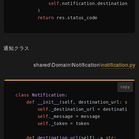
self
.notification.destination_url
        )

return
 res.status_code
通知クラス
shared\Domain\Notification\
notification.py
copy
class
Notification
:

def
__init__
(
self, destination_url: 
str
, 
self
._destination_url = destination_ur
self
._message = message

self
._token = token

def
destination_url
(
self
) -> 
str
:
