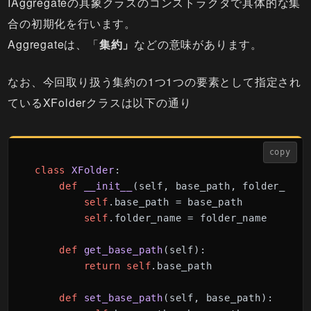
IAggregateの具象クラスのコンストラクタで具体的な集
合の初期化を行います。
Aggregateは、「
集約」
などの意味があります。
なお、今回取り扱う集約の1つ1つの要素として指定され
ているXFolderクラスは以下の通り
copy
class
XFolder
:

def
__init__
(
self, base_path, folder_name
self
.base_path = base_path

self
.folder_name = folder_name

def
get_base_path
(
self
):

return
self
.base_path

def
set_base_path
(
self, base_path
):
