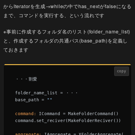
からIteratorを生成→whileの中でhas_nextがfalseになる
まで、コマンドを実行する、という流れです
※事前に作成するフォルダ名のリスト(folder_name_list)
と、作成するフォルダの共通パス(base_path)を定義し
ておきます
copy
・・・割愛

folder_name_list = ・・・

base_path = 
""
command:
 ICommand = MakeFolderCommand()

command.set_reciver(MakeFolderReciver())

aggregate:
 IAggregate = XFolderAggregate()
