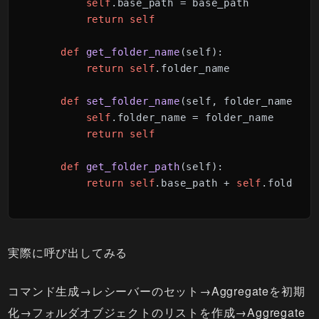
self
.base_path = base_path

return
self
def
get_folder_name
(
self
):

return
self
.folder_name

def
set_folder_name
(
self, folder_name
):

self
.folder_name = folder_name

return
self
def
get_folder_path
(
self
):

return
self
.base_path + 
self
.folder_n
実際に呼び出してみる
コマンド生成→レシーバーのセット→Aggregateを初期
化→フォルダオブジェクトのリストを作成→Aggregate