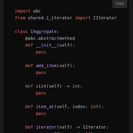
copy
import
from
 shared.i_iterator 
import
 IIterator

class
IAggregate
:

    @abc.abstractmethod

def
__init__
(
self
):

pass
def
add_item
(
self
):

pass
def
size
(
self
) -> 
int
:

pass
def
item_at
(
self, index: 
int
):

pass
def
iterator
(
self
) -> IIterator:
