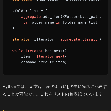
xfolder_list = [

aggregate
.add_item(XFolder(base_path, fol
for
 folder_name 
in
 folder_name_list

]

iterator:
 IIterator = 
aggregate
.
iterator
()

while
iterator
.has_next():

    item = 
iterator
.
next
()

    command.execute(item)
Pythonでは、for文は上記のように[]の中に簡潔に記述す
ることが可能です。これをリスト内包表記といいます