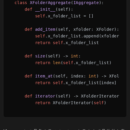
class
XFolderAggregate
(
IAggregate
):

def
__init__
(
self
):

self
.x_folder_list = []

def
add_item
(
self, xfolder: XFolder
):

self
.x_folder_list.append(xfolder)

return
self
.x_folder_list

def
size
(
self
) -> 
int
:

return
len
(
self
.x_folder_list)

def
item_at
(
self, index: 
int
) -> XFolder:

return
self
.x_folder_list[index]

def
iterator
(
self
) -> XFolderIterator:

return
 XFolderIterator(
self
)