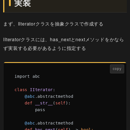
実装
まず、IIteratorクラスを抽象クラスで作成する
IIteratorクラスには、has_nextとnextメソッドをかなら
ず実装する必要があるように指定する
copy
import abc

class
IIterator
:

@abc
.abstractmethod

def
__str__
(
self
):

        pass

@abc
.abstractmethod

def
has_next
(
self
) -> 
bool: