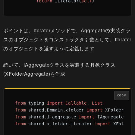
return
 IIterator(
self
)
ポイントは、iteratorメソッドで、Aggregateの実装クラ
スのオブジェクトをコンストラクタ引数として、Iterator
のオブジェクトを返すように定義します
続いて、IAggregateクラスを実装する具象クラス
(XFolderAggregate)を作成
copy
from
 typing 
import
Callable
, 
List
from
 shared.Domain.xfolder 
import
from
 shared.i_aggregate 
import
from
 shared.x_folder_iterator 
import
 XFolderI