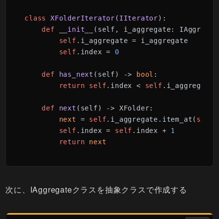
class
XFolderIterator
(
IIterator
):

def
__init__
(
self, i_aggregate: IAggregat
self
.i_aggregate = i_aggregate

self
.index = 
0
def
has_next
(
self
) -> 
bool
:

return
self
.index < 
self
.i_aggregate.
def
next
(
self
) -> XFolder:

next
 = 
self
.i_aggregate.item_at(
self
.
self
.index = 
self
.index + 
1
return
next
次に、IAggregateクラスを抽象クラスで作成する