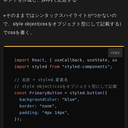
※そのままではシンタックスハイライトがつかないの
で、style object(cssをオブジェクト型にして記載する)
でcssを書く。
copy
import
React
, { useCallback, useState, useEff
import
 styled 
from
"styled-components"
;

// 名前 = styled.要素名
// style object(cssをオブジェクト型にして記載する
const
PrimaryButton
 = styled.
button
({

backgroundColor
: 
"blue"
,

border
: 
"none"
,

padding
: 
"4px 14px"
,

});
