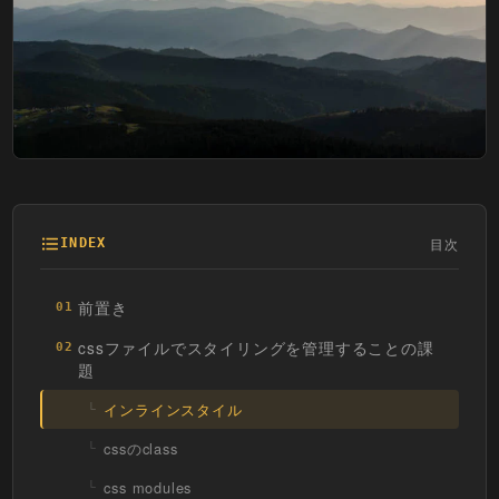
目次
INDEX
前置き
01
cssファイルでスタイリングを管理することの課
02
題
インラインスタイル
cssのclass
css modules