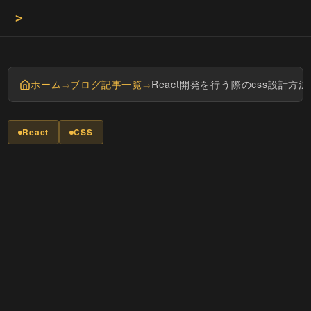
>
Masayan t
ホーム
ブログ記事一覧
React開発を行う際のcss設計方
→
→
React
CSS