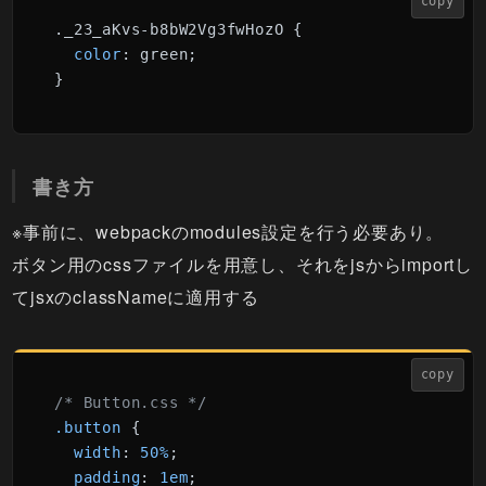
copy
._23_aKvs-b8bW2Vg3fwHozO {

color
: green;

}
書き方
※事前に、webpackのmodules設定を行う必要あり。
ボタン用のcssファイルを用意し、それをjsからimportし
てjsxのclassNameに適用する
copy
/* Button.css */
.button
 {

width
: 
50%
; 

padding
: 
1em
; 
