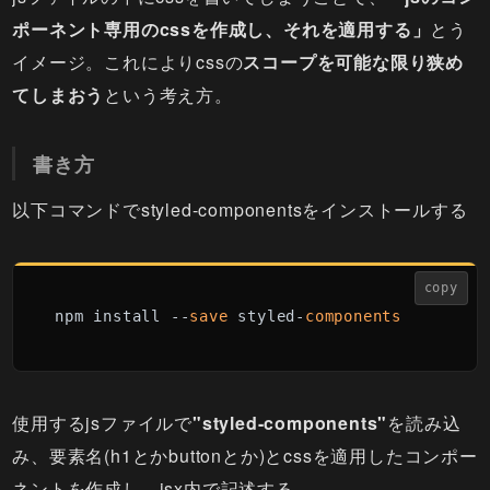
ポーネント専用のcssを作成し、それを適用する」
とう
イメージ。これによりcssの
スコープを可能な限り狭め
てしまおう
という考え方。
書き方
以下コマンドでstyled-componentsをインストールする
copy
npm install --
save
 styled-
components
使用するjsファイルで
"styled-components"
を読み込
み、要素名(h1とかbuttonとか)とcssを適用したコンポー
ネントを作成し、jsx内で記述する