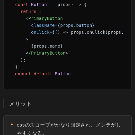
const
Button
 = (
props
) => {

return
 (

<
PrimaryButton
className
=
{props.button}
onClick
=
{()
 =>
 props.onClick(props.argum
    >

      {props.name}

</
PrimaryButton
>
  );

export
default
Button
;
メリット
cssのスコープがかなり限定され、メンテがし
やすくなる。