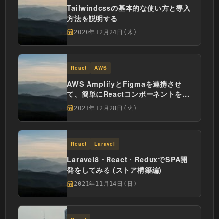
Tailwindcssの基本的な使い方と導入
方法を説明する
2020年12月24日(木)
React
AWS
AWS AmplifyとFigmaを連携させ
て、簡単にReactコンポーネントを生
成する
2021年12月28日(火)
React
Laravel
Laravel8・React・ReduxでSPA開
発をしてみる (ストア構築編)
2021年11月14日(日)