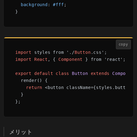
background
: 
#fff
;

}
copy
import
 styles from './
Button
import
React
, { 
Component
 } from 'react';

export
default
class
Button
extends
Component
  render() {

return
 <button className={styles.button}
  }

};
メリット