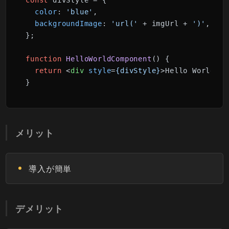
const
 divStyle = {

color
: 
'blue'
,

backgroundImage
: 
'url('
 + imgUrl + 
')'
,

};

function
HelloWorldComponent
(
) {

return
<
div
style
=
{divStyle}
>
Hello World!
</
}
メリット
導入が簡単
デメリット