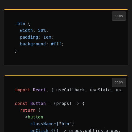
copy
.btn
 {

width
: 
50%
;

padding
: 
1em
;

background
: 
#fff
;

}
copy
import
React
, { useCallback, useState, useEff
const
Button
 = (
props
) => {

return
 (

<
button
className
=
{
"
btn
"}

onClick
=
{()
 =>
 props.onClick(props.argum