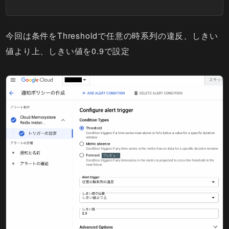
今回は条件をThresholdで任意の時系列の違反、しきい
値より上、しきい値を0.9で設定