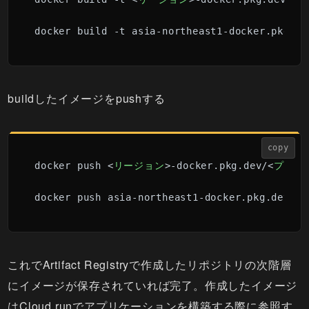
docker build -t asia-northeast1-docker.pkg.de
buildしたイメージをpushする
copy
docker push 
<
リージョン
>
-docker.pkg.dev/
<
プロジ
docker push asia-northeast1-docker.pkg.dev/XX
これでArtifact Registryで作成したリポジトリの次階層
にイメージが保存されていれば完了。作成したイメージ
はCloud runでアプリケーションを構築する際に参照す