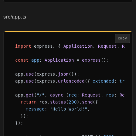
src/app.ts
copy
import
 express, { 
Application
, 
Request
, 
Respo
const
app
: 
Application
 = 
express
();

app.
use
(express.
json
());

app.
use
(express.
urlencoded
({ 
extended
: 
true
 }
app.
get
(
"/"
, 
async
 (
req
: 
Request
, 
res
: 
Respon
return
 res.
status
(
200
).
send
({

message
: 
"Hello World!"
,

  });

});
