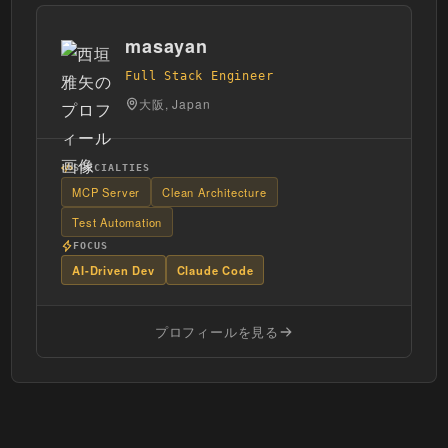
masayan
Full Stack Engineer
大阪, Japan
SPECIALTIES
MCP Server
Clean Architecture
Test Automation
FOCUS
AI-Driven Dev
Claude Code
プロフィールを見る