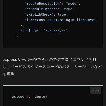
"moduleResolution"
: 
"node"
,
"esModuleInterop"
: 
true
,
"skipLibCheck"
: 
true
,
"forceConsistentCasingInFileNames"
: 
tru
    }
,
"include"
: [
"src/**/*"
]

  }
expressサーバーができたのでデプロイコマンドを打
ち、サービス名やソースコードのパス、リージョンなど
を選択
copy
gcloud 
run
 deploy
