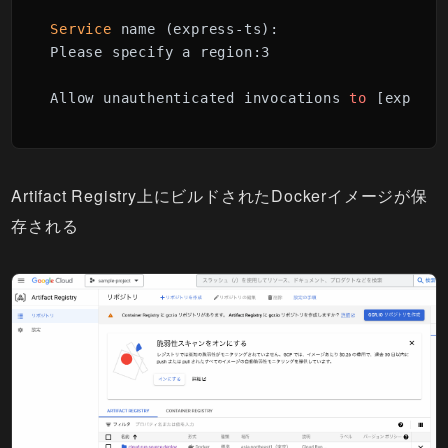
Service 
name (express-ts):  

Please specify a region:3

Allow unauthenticated invocations 
to
 [express
Artifact Registry上にビルドされたDockerイメージが保
存される