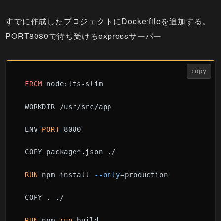
すでに作成したプロジェクトにDockerfileを追加する。
PORT8080で待ち受けるexpressサーバー
copy
FROM
 node:lts-slim

WORKDIR /usr/src/app

ENV
 PORT 
8080

COPY package*.json ./

RUN
 npm install 
--only
=production

COPY . ./

RUN
 npm 
run
 build
