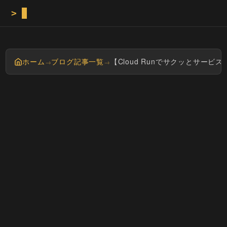
>
Masayan 
ホーム
ブログ記事一覧
【Cloud Runでサクッとサービ
→
→