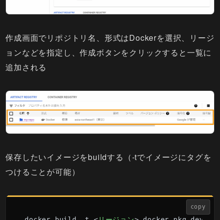
作成画面でリポジトリ名、形式はDockerを選択、リージ
ョンなどを指定し、作成ボタンをクリックすると一覧に
追加される
保存したいイメージをbuildする（-tでイメージにタグを
つけることが可能）
copy
docker build -t 
<
リージョン
>
-docker.pkg.dev/
<
プ