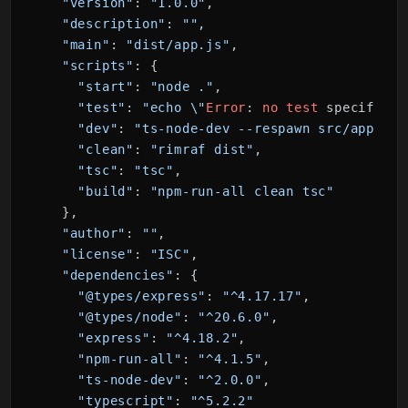
"version"
: 
"1.0.0"
,

"description"
: 
""
,

"main"
: 
"dist/app.js"
,

"scripts"
: {

"start"
: 
"node ."
,

"test"
: 
"echo \"
Error
: 
no
test
 specified\
"dev"
: 
"ts-node-dev --respawn src/app.ts"
"clean"
: 
"rimraf dist"
,

"tsc"
: 
"tsc"
,

"build"
: 
"npm-run-all clean tsc"
  },

"author"
: 
""
,

"license"
: 
"ISC"
,

"dependencies"
: {

"@types/express"
: 
"^4.17.17"
,

"@types/node"
: 
"^20.6.0"
,

"express"
: 
"^4.18.2"
,

"npm-run-all"
: 
"^4.1.5"
,

"ts-node-dev"
: 
"^2.0.0"
,

"typescript"
: 
"^5.2.2"