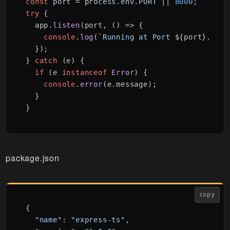
const
 port = process.
env
.
PORT
 || 
8000
try
 {

  app.
listen
(port, 
() =>
 {

console
.
log
(
`Running at Port 
${port}
...`
)
  });

} 
catch
 (e) {

if
 (e 
instanceof
Error
) {

console
.
error
(e.
message
);

  }

package.json
copy
{

"name"
: 
"express-ts"
,
