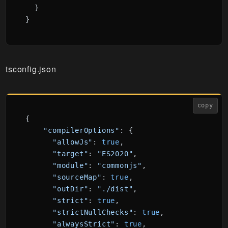
  }

tsconfig.json
copy
{

"compilerOptions"
: {

"allowJs"
: 
true
,
"target"
: 
"ES2020"
,
"module"
: 
"commonjs"
,
"sourceMap"
: 
true
,
"outDir"
: 
"./dist"
,
"strict"
: 
true
,
"strictNullChecks"
: 
true
,
"alwaysStrict"
: 
true
,